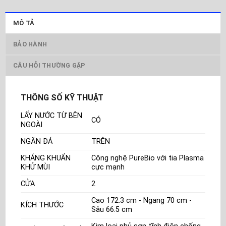
MÔ TẢ
BẢO HÀNH
CÂU HỎI THƯỜNG GẶP
THÔNG SỐ KỸ THUẬT
LẤY NƯỚC TỪ BÊN
CÓ
NGOÀI
NGĂN ĐÁ
TRÊN
KHÁNG KHUẨN
Công nghệ PureBio với tia Plasma
KHỬ MÙI
cực mạnh
CỬA
2
Cao 172.3 cm - Ngang 70 cm -
KÍCH THƯỚC
Sâu 66.5 cm