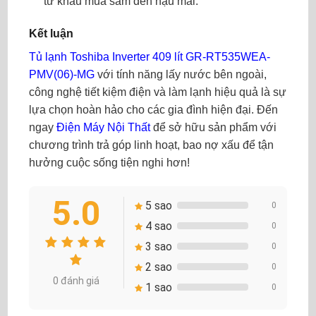
từ khâu mua sắm đến hậu mãi.
Kết luận
Tủ lạnh Toshiba Inverter 409 lít GR-RT535WEA-
PMV(06)-MG
với tính năng lấy nước bên ngoài,
công nghệ tiết kiệm điện và làm lạnh hiệu quả là sự
lựa chọn hoàn hảo cho các gia đình hiện đại. Đến
ngay
Điện Máy Nội Thất
để sở hữu sản phẩm với
chương trình trả góp linh hoạt, bao nợ xấu để tận
hưởng cuộc sống tiện nghi hơn!
5.0
5 sao
0
4 sao
0
3 sao
0
2 sao
0
0 đánh giá
1 sao
0