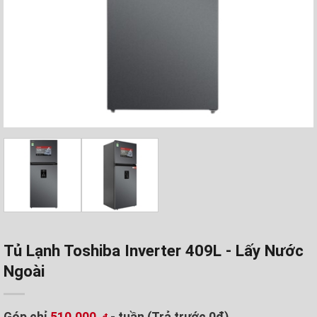
Tủ Lạnh Toshiba Inverter 409L - Lấy Nước
Ngoài
Góp chỉ
510.000
- tuần (Trả trước 0đ)