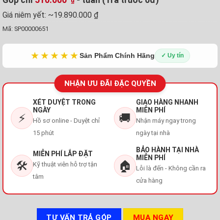
₫
Giá niêm yết:
~19.890.000 ₫
Mã:
SP00000651
★★★★★
Sản Phẩm Chính Hãng
✓ Uy tín
NHẬN ƯU ĐÃI ĐẶC QUYỀN
XÉT DUYỆT TRONG
GIAO HÀNG NHANH
NGÀY
MIỄN PHÍ
⚡
🚚
Hồ sơ online - Duyệt chỉ
Nhận máy ngay trong
15 phút
ngày tại nhà
BẢO HÀNH TẠI NHÀ
MIỄN PHÍ LẮP ĐẶT
MIỄN PHÍ
🛠️
🏠
Kỹ thuật viên hỗ trợ tận
Lỗi là đến - Không cần ra
tâm
cửa hàng
TƯ VẤN TRẢ GÓP
MUA NGAY