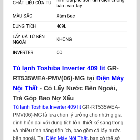
Kim loại phủ sơn tĩnh điện chống
CHẤT LIỆU CỬA TỦ
bám vân tay
MÀU SẮC
Xám Bạc
DUNG TÍCH
409L
LẤY ĐÁ TỪ BÊN
KHÔNG
NGOÀI
INVERTER
CÓ
Tủ lạnh Toshiba Inverter 409 lít
GR-
RT535WEA-PMV(06)-MG tại
Điện Máy
Nội Thất
- Có Lấy Nước Bên Ngoài,
Trả Góp Bao Nợ Xấu
Tủ lạnh Toshiba Inverter 409 lít
GR-RT535WEA-
PMV(06)-MG là lựa chọn lý tưởng cho những gia
đình hiện đại với dung tích lớn, thiết kế sang trọng
và nhiều tính năng tiện ích, bao gồm cả lấy nước
bên ngoài. Tại
Điện Máy Nội Thất
, bạn có thể sở