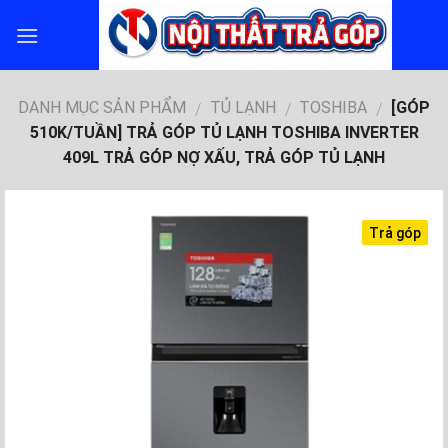
Skip
to
content
DANH MỤC SẢN PHẨM
TỦ LẠNH
TOSHIBA
[GÓP
/
/
/
510K/TUẦN] TRẢ GÓP TỦ LẠNH TOSHIBA INVERTER
409L TRẢ GÓP NỢ XẤU, TRẢ GÓP TỦ LẠNH
Trả góp