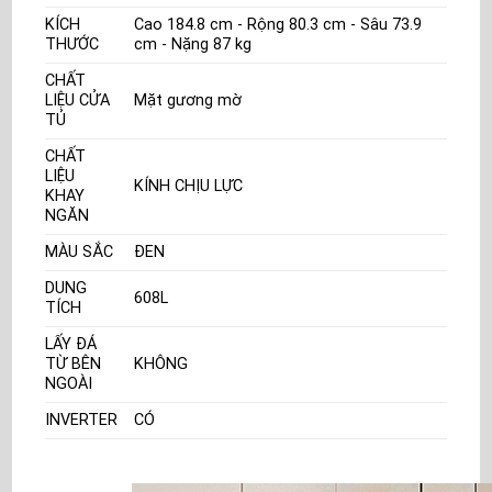
KÍCH
Cao 184.8 cm - Rộng 80.3 cm - Sâu 73.9
THƯỚC
cm - Nặng 87 kg
CHẤT
LIỆU CỬA
Mặt gương mờ
TỦ
CHẤT
LIỆU
KÍNH CHỊU LỰC
KHAY
NGĂN
MÀU SẮC
ĐEN
DUNG
608L
TÍCH
LẤY ĐÁ
TỪ BÊN
KHÔNG
NGOÀI
INVERTER
CÓ