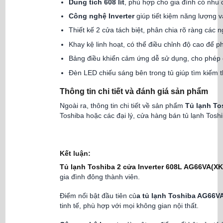
Dung tích 608 lít
, phù hợp cho gia đình có nhu
Công nghệ Inverter
giúp tiết kiệm năng lượng v
Thiết kế 2 cửa tách biệt, phân chia rõ ràng các
Khay kệ linh hoạt, có thể điều chỉnh độ cao để 
Bảng điều khiển cảm ứng dễ sử dụng, cho phép đ
Đèn LED chiếu sáng bên trong tủ giúp tìm kiếm
Thông tin chi tiết và đánh giá sản phẩm
Ngoài ra, thông tin chi tiết về sản phẩm
Tủ lạnh To
Toshiba hoặc các đại lý, cửa hàng bán tủ lạnh Tosh
Kết luận:
Tủ lạnh Toshiba 2 cửa Inverter 608L AG66VA(XK
gia đình đông thành viên.
Điểm nổi bật đầu tiên củ
a tủ lạnh Toshiba AG66V
tinh tế, phù hợp với mọi không gian nội thất.