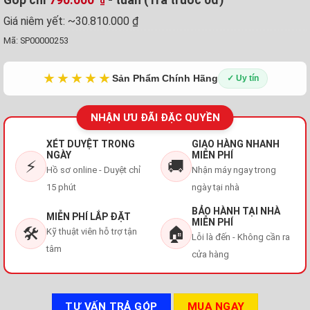
₫
Giá niêm yết:
~30.810.000 ₫
Mã:
SP00000253
★★★★★
Sản Phẩm Chính Hãng
✓ Uy tín
NHẬN ƯU ĐÃI ĐẶC QUYỀN
XÉT DUYỆT TRONG
GIAO HÀNG NHANH
NGÀY
MIỄN PHÍ
⚡
🚚
Hồ sơ online - Duyệt chỉ
Nhận máy ngay trong
15 phút
ngày tại nhà
BẢO HÀNH TẠI NHÀ
MIỄN PHÍ LẮP ĐẶT
MIỄN PHÍ
🛠️
🏠
Kỹ thuật viên hỗ trợ tận
Lỗi là đến - Không cần ra
tâm
cửa hàng
TƯ VẤN TRẢ GÓP
MUA NGAY