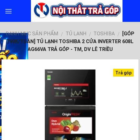
Skip
to
content
DANH MỤC SẢN PHẨM
TỦ LẠNH
TOSHIBA
[GÓP
/
/
/
790K/TUẦN] TỦ LẠNH TOSHIBA 2 CỬA INVERTER 608L
AG66VA TRẢ GÓP - TM, DV LÊ TRIỀU
Trả góp