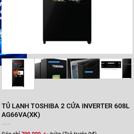
TỦ LẠNH TOSHIBA 2 CỬA INVERTER 608L
AG66VA(XK)
Góp chỉ
790.000
- tuần (Trả trước 0đ)