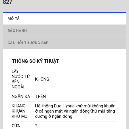
827
MÔ TẢ
BẢO HÀNH
CÂU HỎI THƯỜNG GẶP
THÔNG SỐ KỸ THUẬT
LẤY
NƯỚC TỪ
KHÔNG
BÊN
NGOÀI
NGĂN ĐÁ
TRÊN
KHÁNG
Hệ thống Duo Hybrid khử mùi kháng khuẩn
KHUẨN
ở cả ngăn mát và ngăn đôngKhử mùi tăng
KHỬ MÙI
cường ở ngăn đông
CỬA
2