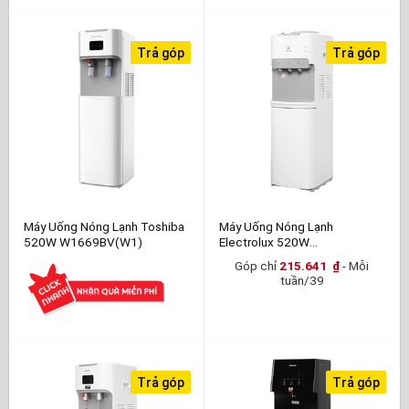
Trả góp
Trả góp
Máy Uống Nóng Lạnh Toshiba
Máy Uống Nóng Lạnh
520W W1669BV(W1)
Electrolux 520W
EQALF01TXWV
Góp chỉ
215.641
₫
- Mỗi
tuần/39
Trả góp
Trả góp