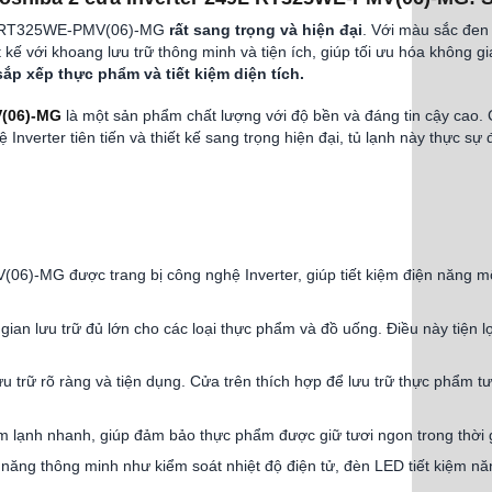
249L RT325WE-PMV(06)-MG
rất sang trọng và hiện đại
. Với màu sắc đen t
ế với khoang lưu trữ thông minh và tiện ích, giúp tối ưu hóa không gi
ắp xếp thực phẩm và tiết kiệm diện tích.
V(06)-MG
là một sản phẩm chất lượng với độ bền và đáng tin cậy cao. 
ệ Inverter tiên tiến và thiết kế sang trọng hiện đại, tủ lạnh này thự
)-MG được trang bị công nghệ Inverter, giúp tiết kiệm điện năng một
ian lưu trữ đủ lớn cho các loại thực phẩm và đồ uống. Điều này tiện l
u trữ rõ ràng và tiện dụng. Cửa trên thích hợp để lưu trữ thực phẩm tư
m lạnh nhanh, giúp đảm bảo thực phẩm được giữ tươi ngon trong thời g
 năng thông minh như kiểm soát nhiệt độ điện tử, đèn LED tiết kiệm n