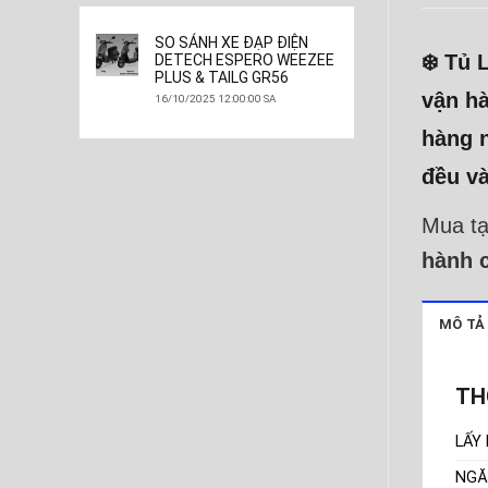
SO SÁNH XE ĐẠP ĐIỆN
❄️
Tủ 
DETECH ESPERO WEEZEE
PLUS & TAILG GR56
vận hà
16/10/2025 12:00:00 SA
hàng n
đều và
Mua t
hành 
MÔ TẢ
TH
LẤY
NGĂ