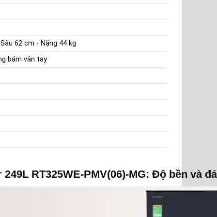
 Sâu 62 cm - Nặng 44 kg
ống bám vân tay
ter 249L RT325WE-PMV(06)-MG: Độ bền và đá