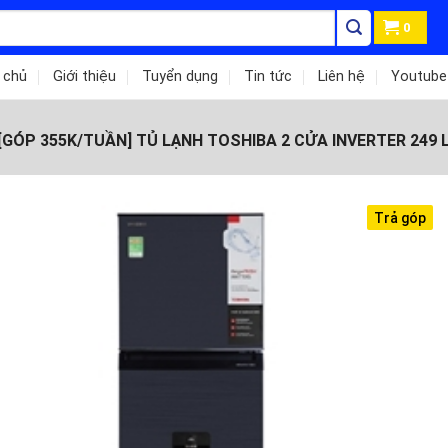
0
 chủ
Giới thiệu
Tuyển dụng
Tin tức
Liên hệ
Youtube
[GÓP 355K/TUẦN] TỦ LẠNH TOSHIBA 2 CỬA INVERTER 249 LÍ
Trả góp