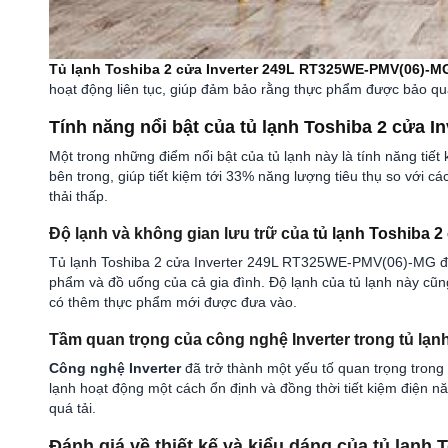
Tủ lạnh Toshiba 2 cửa Inverter 249L RT325WE-PMV(06)-M
hoạt động liên tục, giúp đảm bảo rằng thực phẩm được bảo qu
Tính năng nổi bật của tủ lạnh Toshiba 2 cửa
Một trong những điểm nổi bật của tủ lạnh này là tính năng tiết
bên trong, giúp tiết kiệm tới 33% năng lượng tiêu thụ so với 
thải thấp.
Độ lạnh và không gian lưu trữ của
tủ lạnh Toshiba 
Tủ lạnh Toshiba 2 cửa Inverter 249L RT325WE-PMV(06)-MG được t
phẩm và đồ uống của cả gia đình. Độ lạnh của tủ lạnh này cũng
có thêm thực phẩm mới được đưa vào.
Tầm quan trọng của
công nghệ Inverter
trong tủ lạn
Công nghệ Inverter
đã trở thành một yếu tố quan trọng trong
lạnh hoạt động một cách ổn định và đồng thời tiết kiệm điện nă
quá tải.
Đánh giá về thiết kế và kiểu dáng của tủ lạn