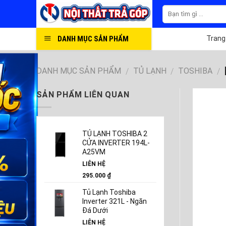
Skip
to
content
DANH MỤC SẢN PHẨM
Trang
DANH MỤC SẢN PHẨM
TỦ LẠNH
TOSHIBA
/
/
/
SẢN PHẨM LIÊN QUAN
TỦ LẠNH TOSHIBA 2
CỬA INVERTER 194L-
A25VM
LIÊN HỆ
295.000
₫
Tủ Lạnh Toshiba
Inverter 321L - Ngăn
Đá Dưới
LIÊN HỆ