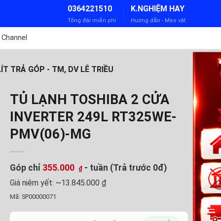
0364221510
K.NGHIỆM HAY
Tổng đài miễn phí
Hướng dẫn - Mẹo vặt
 Channel
T TRẢ GÓP - TM, DV LÊ TRIỀU
TỦ LẠNH TOSHIBA 2 CỬA
INVERTER 249L RT325WE-
PMV(06)-MG
Góp chỉ
355.000
- tuần (Trả trước 0đ)
₫
Giá niêm yết:
~13.845.000 ₫
Mã:
SP00000071