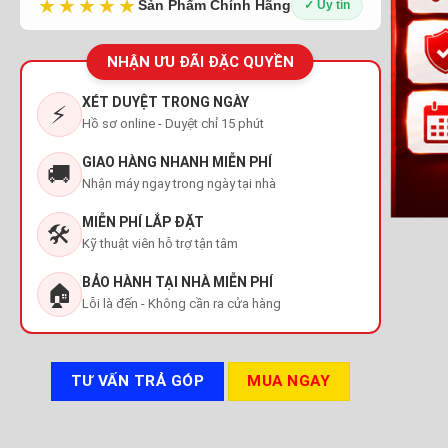
★★★★★
Sản Phẩm Chính Hãng
✓ Uy tín
NHẬN ƯU ĐÃI ĐẶC QUYỀN
XÉT DUYỆT TRONG NGÀY
⚡
Hồ sơ online - Duyệt chỉ 15 phút
GIAO HÀNG NHANH MIỄN PHÍ
🚚
Nhận máy ngay trong ngày tại nhà
MIỄN PHÍ LẮP ĐẶT
🛠️
Kỹ thuật viên hỗ trợ tận tâm
BẢO HÀNH TẠI NHÀ MIỄN PHÍ
🏠
Lỗi là đến - Không cần ra cửa hàng
TƯ VẤN TRẢ GÓP
MUA NGAY