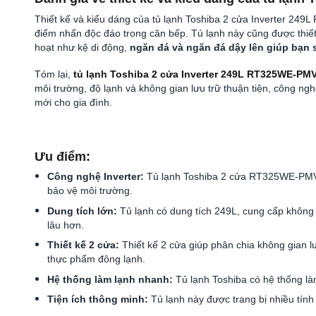
Thiết kế và kiểu dáng của tủ lạnh Toshiba 2 cửa Inverter 
điểm nhấn độc đáo trong căn bếp. Tủ lạnh này cũng được thiết k
hoạt như kệ di động,
ngăn đá và ngăn đá dậy lên giúp bạn s
Tóm lại,
tủ lạnh Toshiba 2 cửa Inverter 249L RT325WE-PM
môi trường, độ lạnh và không gian lưu trữ thuận tiện, công ngh
mới cho gia đình.
Ưu điểm:
Công nghệ Inverter:
Tủ lạnh Toshiba 2 cửa RT325WE-PMV(06
bảo vệ môi trường.
Dung tích lớn:
Tủ lạnh có dung tích 249L, cung cấp không g
lâu hơn.
Thiết kế 2 cửa:
Thiết kế 2 cửa giúp phân chia không gian lư
thực phẩm đông lạnh.
Hệ thống làm lạnh nhanh:
Tủ lạnh Toshiba có hệ thống là
Tiện ích thông minh:
Tủ lạnh này được trang bị nhiều tính