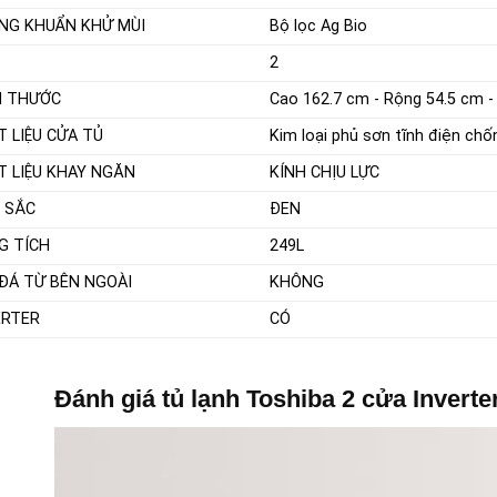
NG KHUẨN KHỬ MÙI
Bộ lọc Ag Bio
2
H THƯỚC
Cao 162.7 cm - Rộng 54.5 cm -
T LIỆU CỬA TỦ
Kim loại phủ sơn tĩnh điện ch
T LIỆU KHAY NGĂN
KÍNH CHỊU LỰC
 SẮC
ĐEN
G TÍCH
249L
 ĐÁ TỪ BÊN NGOÀI
KHÔNG
ERTER
CÓ
Đánh giá tủ lạnh Toshiba 2 cửa Inver