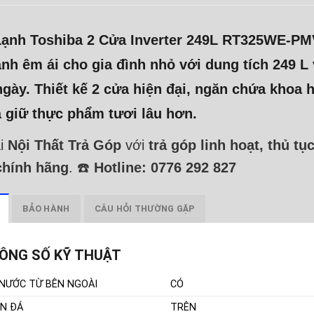
Lạnh Toshiba 2 Cửa Inverter 249L RT325WE‑P
nh êm ái cho gia đình nhỏ với dung tích
249 L
gày. Thiết kế 2 cửa hiện đại, ngăn chứa khoa 
 giữ thực phẩm tươi lâu hơn.
ại
Nội Thất Trả Góp
với
trả góp linh hoạt, thủ t
chính hãng
. ☎️
Hotline: 0776 292 827
BẢO HÀNH
CÂU HỎI THƯỜNG GẶP
ÔNG SỐ KỸ THUẬT
 NƯỚC TỪ BÊN NGOÀI
CÓ
N ĐÁ
TRÊN