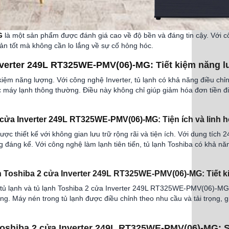
G
là một sản phẩm được đánh giá cao về độ bền và đáng tin cậy. Với côn
ản tốt mà không cần lo lắng về sự cố hỏng hóc.
 Inverter 249L RT325WE-PMV(06)-MG
: Tiết kiệm năng 
 kiệm năng lượng. Với công nghệ Inverter, tủ lạnh có khả năng điều chỉ
các máy lạnh thông thường. Điều này không chỉ giúp giảm hóa đơn tiền đ
2 cửa Inverter 249L RT325WE-PMV(06)-MG:
Tiện ích và linh h
hiết kế với không gian lưu trữ rộng rãi và tiện ích. Với dung tích 24
 đáng kể. Với công nghệ làm lạnh tiên tiến, tủ lạnh Toshiba có khả nă
h Toshiba 2 cửa Inverter 249L RT325WE-PMV(06)-MG: Tiết ki
 tủ lạnh và tủ lạnh Toshiba 2 cửa Inverter 249L RT325WE-PMV(06)-MG k
ng. Máy nén trong tủ lạnh được điều chỉnh theo nhu cầu và tải trọng, g
h Toshiba 2 cửa Inverter 249L RT325WE-PMV(06)-MG:
S