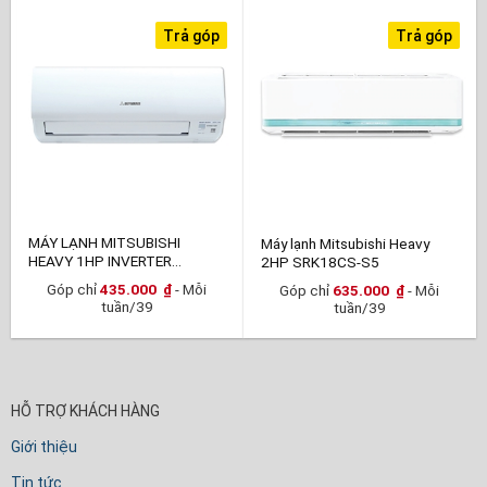
Trả góp
Trả góp
MÁY LẠNH MITSUBISHI
Máy lạnh Mitsubishi Heavy
HEAVY 1HP INVERTER
2HP SRK18CS-S5
SRK10YXP-W5
Góp chỉ
435.000
₫
- Mỗi
Góp chỉ
635.000
₫
- Mỗi
tuần/39
tuần/39
HỖ TRỢ KHÁCH HÀNG
Giới thiệu
Tin tức