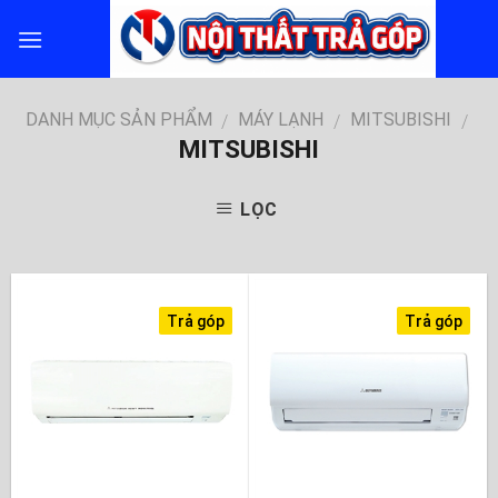
Skip
to
content
DANH MỤC SẢN PHẨM
MÁY LẠNH
MITSUBISHI
/
/
/
MITSUBISHI
LỌC
Trả góp
Trả góp