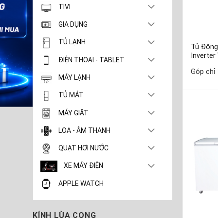
TIVI
GIA DỤNG
TỦ LẠNH
Tủ Đông
Inverte
ĐIỆN THOẠI - TABLET
Góp chỉ
MÁY LẠNH
TỦ MÁT
MÁY GIẶT
LOA - ÂM THANH
QUẠT HƠI NƯỚC
XE MÁY ĐIỆN
APPLE WATCH
KÍNH LÙA CONG