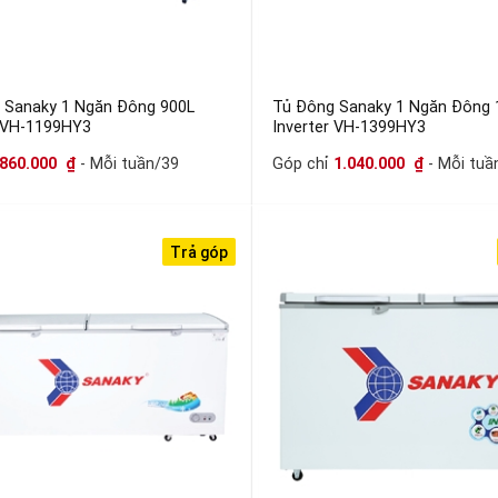
 Sanaky 1 Ngăn Đông 900L
Tủ Đông Sanaky 1 Ngăn Đông 
r VH-1199HY3
Inverter VH-1399HY3
860.000
₫
- Mỗi tuần/39
Góp chỉ
1.040.000
₫
- Mỗi tuầ
Trả góp