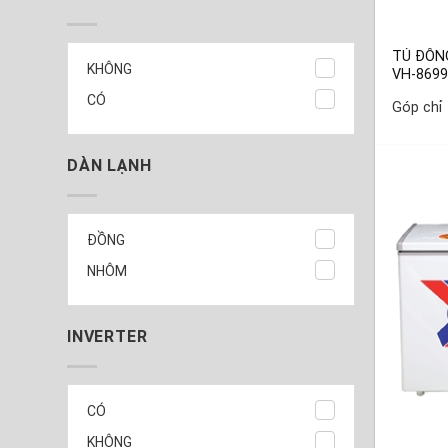
TỦ ĐÔN
KHÔNG
VH-869
CÓ
Góp chỉ
DÀN LẠNH
ĐỒNG
NHÔM
INVERTER
CÓ
KHÔNG