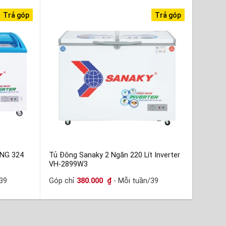
Trả góp
Trả góp
NG 324
Tủ Đông Sanaky 2 Ngăn 220 Lít Inverter
VH-2899W3
39
Góp chỉ
380.000
₫
- Mỗi tuần/39