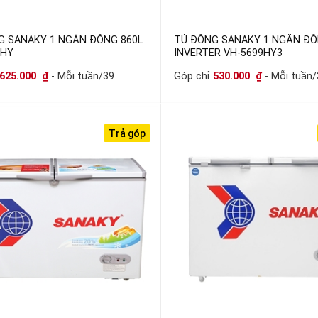
G SANAKY 1 NGĂN ĐÔNG 860L
TỦ ĐÔNG SANAKY 1 NGĂN ĐÔ
9HY
INVERTER VH-5699HY3
625.000
₫
- Mỗi tuần/39
Góp chỉ
530.000
₫
- Mỗi tuần/
Trả góp