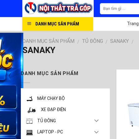
Skip
to
content
DANH MỤC SẢN PHẨM
Trang
DANH MỤC SẢN PHẨM
TỦ ĐÔNG
SANAKY
/
/
/
SANAKY
DANH MỤC SẢN PHẨM
MÁY CHẠY BỘ
XE ĐẠP ĐIỆN
TỦ ĐÔNG
LAPTOP - PC