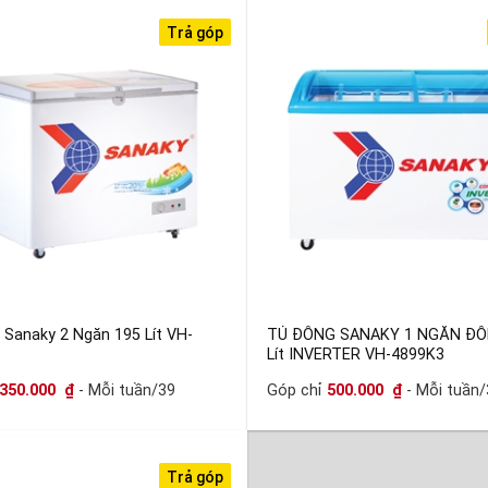
Trả góp
 Sanaky 2 Ngăn 195 Lít VH-
TỦ ĐÔNG SANAKY 1 NGĂN ĐÔ
Lít INVERTER VH-4899K3
350.000
₫
- Mỗi tuần/39
Góp chỉ
500.000
₫
- Mỗi tuần/
Trả góp