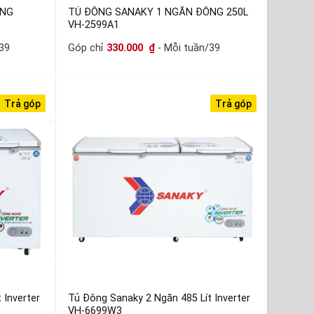
ÔNG
TỦ ĐÔNG SANAKY 1 NGĂN ĐÔNG 250L
VH-2599A1
39
Góp chỉ
330.000
₫
- Mỗi tuần/39
Trả góp
Trả góp
 Inverter
Tủ Đông Sanaky 2 Ngăn 485 Lít Inverter
VH-6699W3