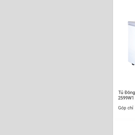
Tủ Đông
2599W1
Góp chỉ