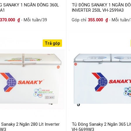
G SANAKY 1 NGĂN ĐÔNG 360L
TỦ ĐÔNG SANAKY 1 NGĂN Đ
9A1
INVERTER 250L VH-2599A3
370.000
₫
- Mỗi tuần/39
Góp chỉ
355.000
₫
- Mỗi tuần/
Trả góp
Sanaky 2 Ngăn 280 Lít Inverter
Tủ Đông Sanaky 2 Ngăn 365 Lít
9W3
VH-5699W3