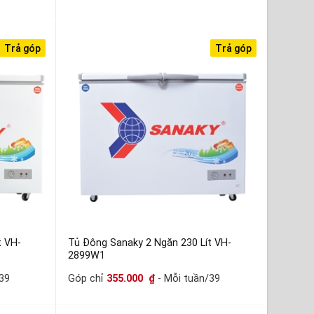
Trả góp
Trả góp
t VH-
Tủ Đông Sanaky 2 Ngăn 230 Lít VH-
2899W1
39
Góp chỉ
355.000
₫
- Mỗi tuần/39