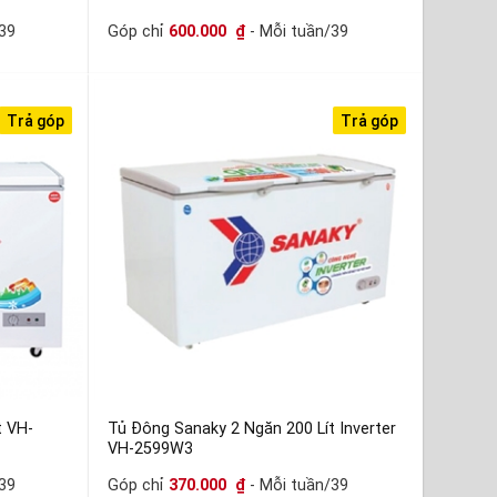
39
Góp chỉ
600.000
₫
- Mỗi tuần/39
Trả góp
Trả góp
t VH-
Tủ Đông Sanaky 2 Ngăn 200 Lít Inverter
VH-2599W3
39
Góp chỉ
370.000
₫
- Mỗi tuần/39