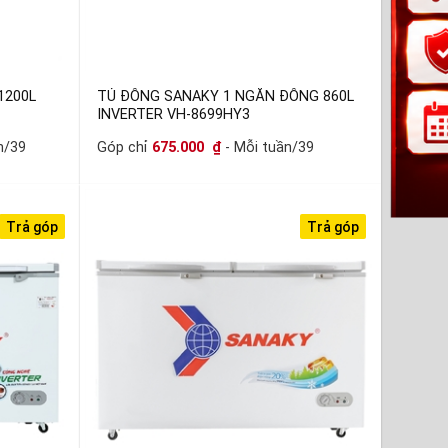
1200L
TỦ ĐÔNG SANAKY 1 NGĂN ĐÔNG 860L
INVERTER VH-8699HY3
n/39
Góp chỉ
675.000
₫
- Mỗi tuần/39
Trả góp
Trả góp