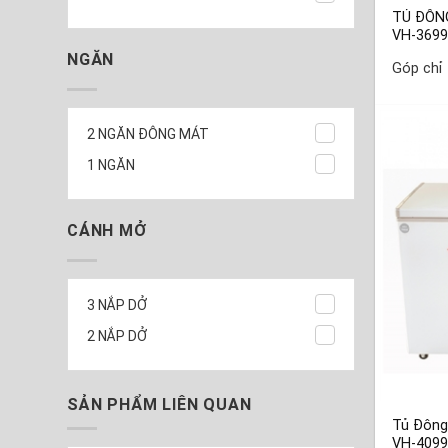
TỦ ĐÔN
VH-369
NGĂN
Góp chỉ
2 NGĂN ĐÔNG MÁT
1 NGĂN
CÁNH MỞ
3 NẮP DỞ
2 NẮP DỞ
SẢN PHẨM LIÊN QUAN
Tủ Đông 
VH-409