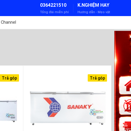
0364221510
K.NGHIỆM HAY
Tổng đài miễn phí
Hướng dẫn - Mẹo vặt
 Channel
Trả góp
Trả góp