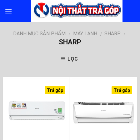
Skip
to
content
DANH MỤC SẢN PHẨM
MÁY LẠNH
SHARP
/
/
/
SHARP
LỌC
Trả góp
Trả góp