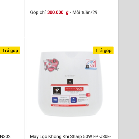
Góp chỉ
300.000
₫
- Mỗi tuần/29
Trả góp
Trả góp
MN302
Máy Lọc Không Khí Sharp 50W FP-J30E-