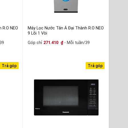
h R.O NEO
Máy Lọc Nước Tân Á Đại Thành R.O NEO
9 Lõi 1 Vòi
39
Góp chỉ
271.410
₫
- Mỗi tuần/39
Trả góp
Trả góp