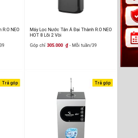
h R.O NEO
Máy Lọc Nước Tân Á Đại Thành R.O NEO
HOT 8 Lõi 2 Vòi
39
Góp chỉ
305.000
₫
- Mỗi tuần/39
Trả góp
Trả góp