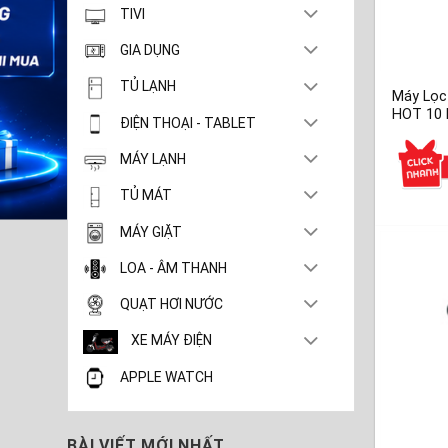
TIVI
GIA DỤNG
TỦ LẠNH
Máy Lọc
HOT 10 L
ĐIỆN THOẠI - TABLET
MÁY LẠNH
TỦ MÁT
MÁY GIẶT
LOA - ÂM THANH
QUẠT HƠI NƯỚC
XE MÁY ĐIỆN
APPLE WATCH
BÀI VIẾT MỚI NHẤT