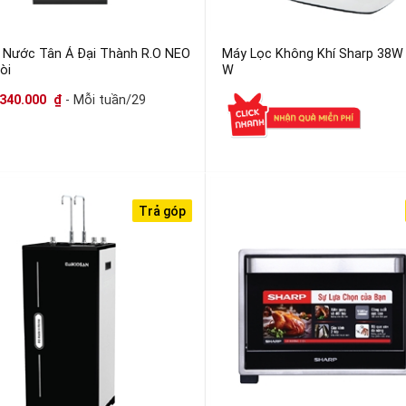
 Nước Tân Á Đại Thành R.O NEO
Máy Lọc Không Khí Sharp 38W 
òi
W
340.000
₫
- Mỗi tuần/29
Trả góp