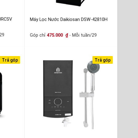
23RCSV
Máy Lọc Nước Daikiosan DSW-42810H
29
Góp chỉ
475.000
₫
- Mỗi tuần/29
Trả góp
Trả góp