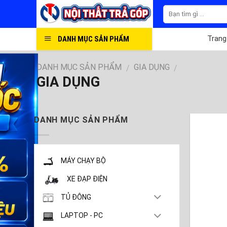
Skip
to
content
DANH MỤC SẢN PHẨM
Trang
DANH MỤC SẢN PHẨM
GIA DỤNG
/
/
GIA DỤNG
DANH MỤC SẢN PHẨM
MÁY CHẠY BỘ
XE ĐẠP ĐIỆN
TỦ ĐÔNG
LAPTOP - PC