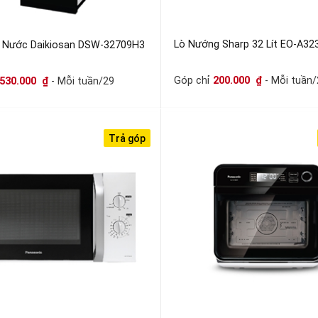
Lò Nướng Sharp 32 Lít EO-A3
 Nước Daikiosan DSW-32709H3
Góp chỉ
200.000
₫
- Mỗi tuần/
530.000
₫
- Mỗi tuần/29
Trả góp