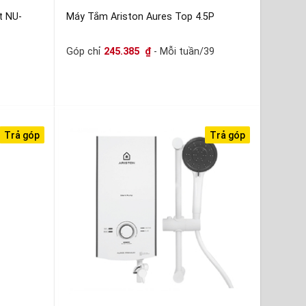
t NU-
Máy Tắm Ariston Aures Top 4.5P
Góp chỉ
245.385
₫
- Mỗi tuần/39
Trả góp
Trả góp