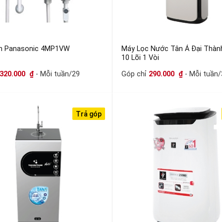
m Panasonic 4MP1VW
Máy Lọc Nước Tân Á Đại Thàn
10 Lõi 1 Vòi
320.000
₫
- Mỗi tuần/29
Góp chỉ
290.000
₫
- Mỗi tuần/
Trả góp