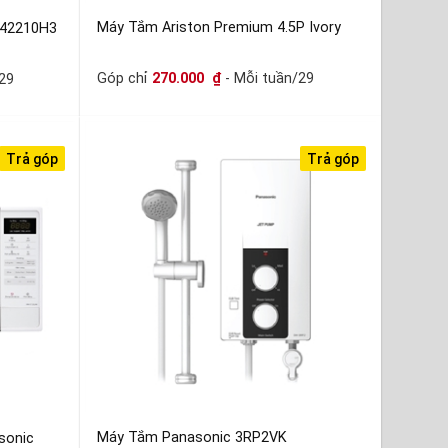
Máy Tắm Ariston Premium 4.5P Ivory
-42210H3
Góp chỉ
270.000
₫
- Mỗi tuần/29
29
Trả góp
Trả góp
Máy Tắm Panasonic 3RP2VK
sonic