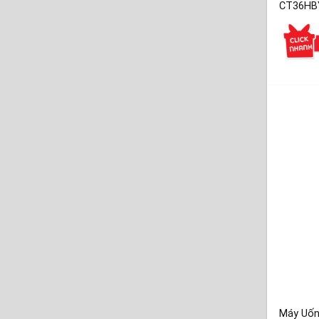
CT36HBY
Máy Uốn