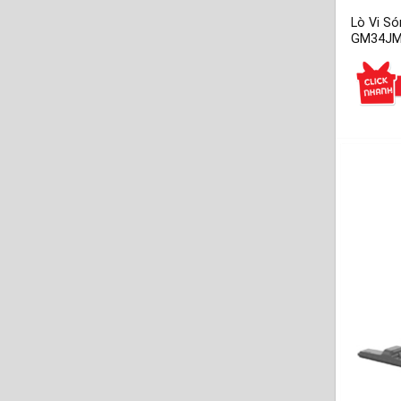
Lò Vi S
GM34JMY