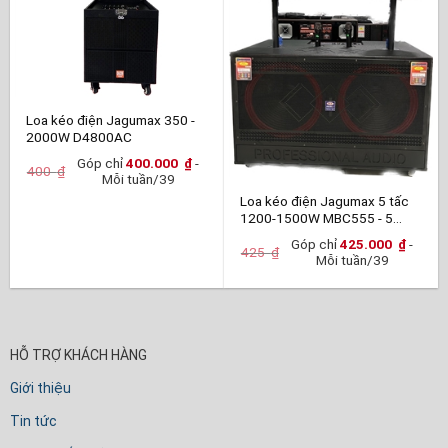
Loa kéo điện Jagumax 350 -
2000W D4800AC
Góp chỉ
400.000
₫
-
400
₫
Mỗi tuần/39
Loa kéo điện Jagumax 5 tấc
1200-1500W MBC555 - 5
TẤC
Góp chỉ
425.000
₫
-
425
₫
Mỗi tuần/39
HỖ TRỢ KHÁCH HÀNG
Giới thiệu
Tin tức