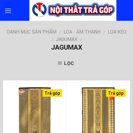
Skip
to
content
DANH MỤC SẢN PHẨM
LOA - ÂM THANH
LOA KÉO
/
/
JAGUMAX
/
/
JAGUMAX
LỌC
Trả góp
Trả góp