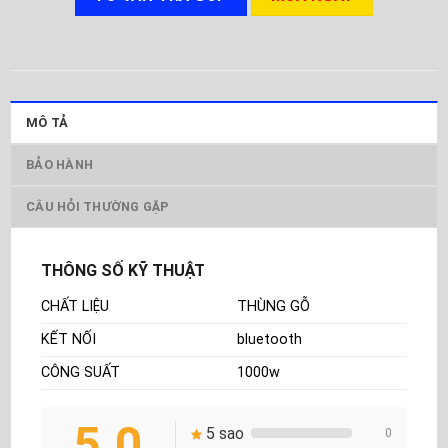
MÔ TẢ
BẢO HÀNH
CÂU HỎI THƯỜNG GẶP
THÔNG SỐ KỸ THUẬT
CHẤT LIỆU
THÙNG GỖ
KẾT NỐI
bluetooth
CÔNG SUẤT
1000w
5.0
5 sao
0