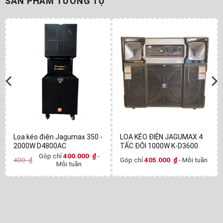
SẢN PHẨM TƯƠNG TỰ
Loa kéo điện Jagumax 350 -
LOA KÉO ĐIỆN JAGUMAX 4
2000W D4800AC
TẤC ĐÔI 1000W K-D3600
Góp chỉ
400.000
₫
-
400
₫
Góp chỉ
405.000
₫
- Mỗi tuần
Mỗi tuần