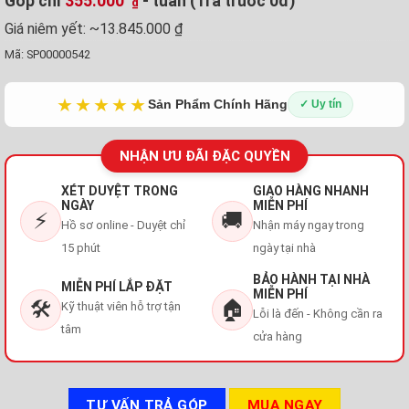
Góp chỉ
355.000
- tuần (Trả trước 0đ)
₫
Giá niêm yết:
~13.845.000 ₫
Mã:
SP00000542
★★★★★
Sản Phẩm Chính Hãng
✓ Uy tín
NHẬN ƯU ĐÃI ĐẶC QUYỀN
XÉT DUYỆT TRONG
GIAO HÀNG NHANH
NGÀY
MIỄN PHÍ
⚡
🚚
Hồ sơ online - Duyệt chỉ
Nhận máy ngay trong
15 phút
ngày tại nhà
BẢO HÀNH TẠI NHÀ
MIỄN PHÍ LẮP ĐẶT
MIỄN PHÍ
🛠️
🏠
Kỹ thuật viên hỗ trợ tận
Lỗi là đến - Không cần ra
tâm
cửa hàng
TƯ VẤN TRẢ GÓP
MUA NGAY