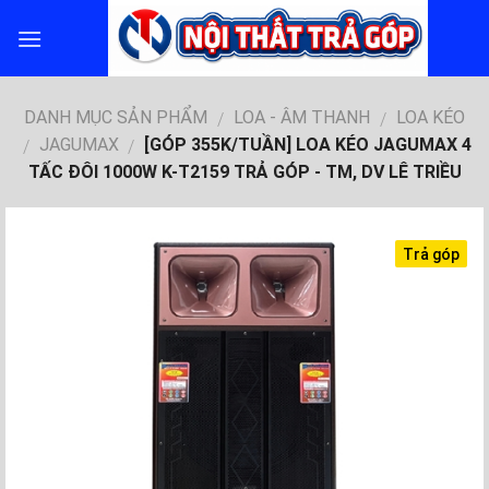
Skip
to
content
DANH MỤC SẢN PHẨM
LOA - ÂM THANH
LOA KÉO
/
/
JAGUMAX
[GÓP 355K/TUẦN] LOA KÉO JAGUMAX 4
/
/
TẤC ĐÔI 1000W K-T2159 TRẢ GÓP - TM, DV LÊ TRIỀU
Trả góp