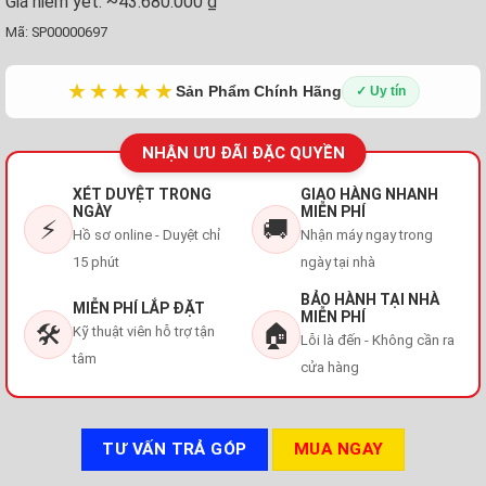
Giá niêm yết:
~43.680.000 ₫
Mã:
SP00000697
★★★★★
Sản Phẩm Chính Hãng
✓ Uy tín
NHẬN ƯU ĐÃI ĐẶC QUYỀN
XÉT DUYỆT TRONG
GIAO HÀNG NHANH
NGÀY
MIỄN PHÍ
⚡
🚚
Hồ sơ online - Duyệt chỉ
Nhận máy ngay trong
15 phút
ngày tại nhà
BẢO HÀNH TẠI NHÀ
MIỄN PHÍ LẮP ĐẶT
MIỄN PHÍ
🛠️
🏠
Kỹ thuật viên hỗ trợ tận
Lỗi là đến - Không cần ra
tâm
cửa hàng
TƯ VẤN TRẢ GÓP
MUA NGAY