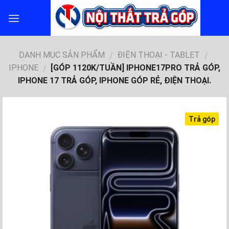
Skip
to
content
DANH MỤC SẢN PHẨM
ĐIỆN THOẠI - TABLET
/
/
IPHONE
[GÓP 1120K/TUẦN] IPHONE17PRO TRẢ GÓP,
/
IPHONE 17 TRẢ GÓP, IPHONE GÓP RẺ, ĐIỆN THOẠI.
Trả góp