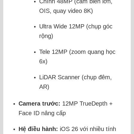
Chính 48MP (cảm biến lớn,
OIS, quay video 8K)
Ultra Wide 12MP (chụp góc
rộng)
Tele 12MP (zoom quang học
6x)
LiDAR Scanner (chụp đêm,
AR)
Camera trước:
12MP TrueDepth +
Face ID nâng cấp
Hệ điều hành:
iOS 26 với nhiều tính