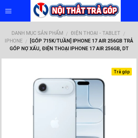
Skip
to
content
DANH MỤC SẢN PHẨM
ĐIỆN THOẠI - TABLET
/
/
IPHONE
[GÓP 715K/TUẦN] IPHONE 17 AIR 256GB TRẢ
/
GÓP NỢ XẤU, ĐIỆN THOẠI IPHONE 17 AIR 256GB, DT
Trả góp