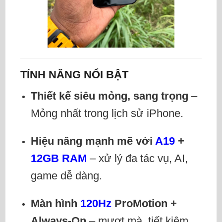
TÍNH NĂNG NỔI BẬT
Thiết kế siêu mỏng, sang trọng
–
Mỏng nhất trong lịch sử iPhone.
Hiệu năng mạnh mẽ với
A19
+
12GB RAM
– xử lý đa tác vụ, AI,
game dễ dàng.
Màn hình
120Hz
ProMotion +
Always-On
– mượt mà, tiết kiệm