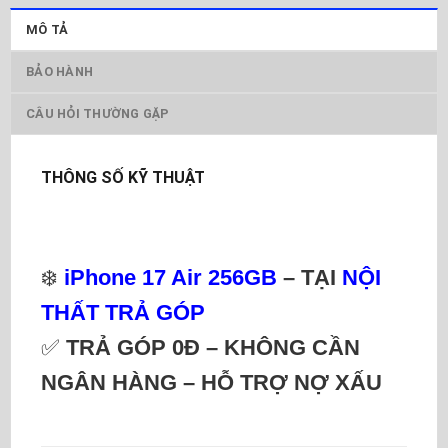
MÔ TẢ
BẢO HÀNH
CÂU HỎI THƯỜNG GẶP
THÔNG SỐ KỸ THUẬT
❄️
iPhone 17 Air 256GB
– TẠI
NỘI
THẤT TRẢ GÓP
✅
TRẢ GÓP 0Đ – KHÔNG CẦN
NGÂN HÀNG – HỖ TRỢ NỢ XẤU