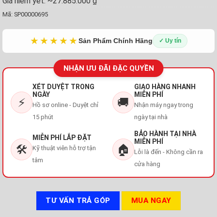
Giá niêm yết:
~27.885.000 ₫
Mã:
SP00000695
★★★★★
Sản Phẩm Chính Hãng
✓ Uy tín
NHẬN ƯU ĐÃI ĐẶC QUYỀN
XÉT DUYỆT TRONG
GIAO HÀNG NHANH
NGÀY
MIỄN PHÍ
⚡
🚚
Hồ sơ online - Duyệt chỉ
Nhận máy ngay trong
15 phút
ngày tại nhà
BẢO HÀNH TẠI NHÀ
MIỄN PHÍ LẮP ĐẶT
MIỄN PHÍ
🛠️
🏠
Kỹ thuật viên hỗ trợ tận
Lỗi là đến - Không cần ra
tâm
cửa hàng
TƯ VẤN TRẢ GÓP
MUA NGAY