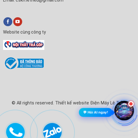
Website cùng công ty
✕
Nội Thất Trả Góp
Xin chào! Em là
Nội Thất Trả Góp
🛒
Anh/chị cần tư vấn mua Tivi, Máy lạnh hay làm thủ tục trả
góp ạ?
💬 Chat với Nội Thất Trả Góp
© All rights reserved. Thiết kế website Điện Máy Lê Triều
💬 Hỏi AI ngay!