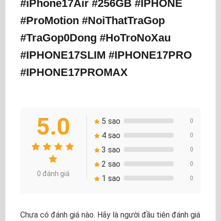
#iPhone17Air #256GB #IPHONE
#ProMotion #NoiThatTraGop
#TraGop0Dong #HoTroNoXau
#IPHONE17SLIM #IPHONE17PRO
#IPHONE17PROMAX
5.0
5 sao
0
4 sao
0
3 sao
0
2 sao
0
0 đánh giá
1 sao
0
Chưa có đánh giá nào. Hãy là người đầu tiên đánh giá