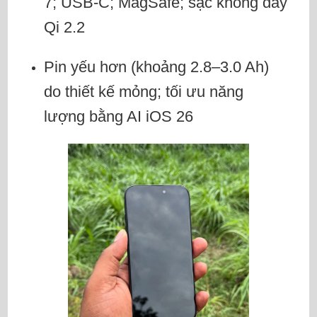
7; USB-C; MagSafe; sạc không dây
Qi 2.2
Pin yếu hơn (khoảng 2.8–3.0 Ah)
do thiết kế mỏng; tối ưu năng
lượng bằng AI iOS 26