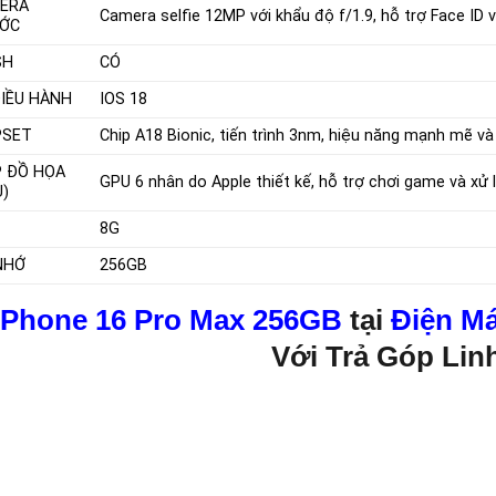
ERA
Camera selfie 12MP với khẩu độ f/1.9, hỗ trợ Face ID 
ỚC
SH
CÓ
ĐIỀU HÀNH
IOS 18
PSET
Chip A18 Bionic, tiến trình 3nm, hiệu năng mạnh mẽ và 
P ĐỒ HỌA
GPU 6 nhân do Apple thiết kế, hỗ trợ chơi game và xử
U)
8G
NHỚ
256GB
iPhone 16 Pro Max 256GB
tại
Điện Má
Với Trả Góp Lin