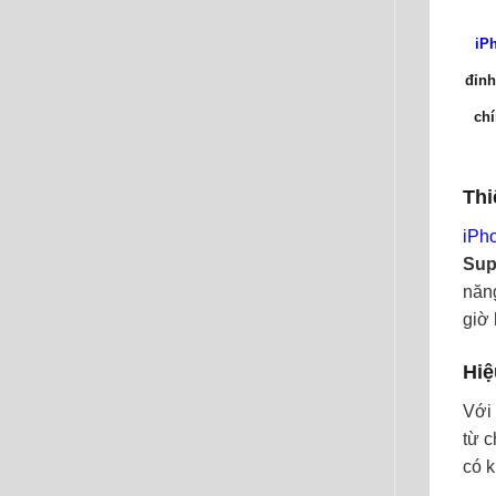
iP
đỉnh
chí
Thi
iPh
Sup
năng
giờ 
Hiệ
Với
từ 
có k