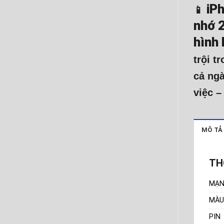
iP
📱
nhớ 
hình 
trội t
cả ngà
việc – 
MÔ TẢ
TH
MẠ
MÀU
PIN