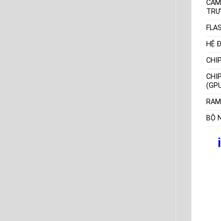
CAM
TRƯ
FLA
HỆ 
CHI
CHI
(GP
RAM
BỘ 