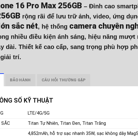
hone 16 Pro Max 256GB
– Đỉnh cao smartp
256GB
rộng rãi để lưu trữ ảnh, video, ứng dụ
lớn sắc nét
camera chuyên ngh
, hệ thống
rong nhiều điều kiện ánh sáng, hiệu năng mượt
y dài. Thiết kế cao cấp, sang trọng phù hợp p
giải trí.
BẢO HÀNH
CÂU HỎI THƯỜNG GẶP
ÔNG SỐ KỸ THUẬT
NG
LTE/4G/5G
 SẮC
Titan Tự Nhiên, Titan Đen, Titan Trắng
4,852mAh, hỗ trợ sạc nhanh 35W, sạc không dây Mag