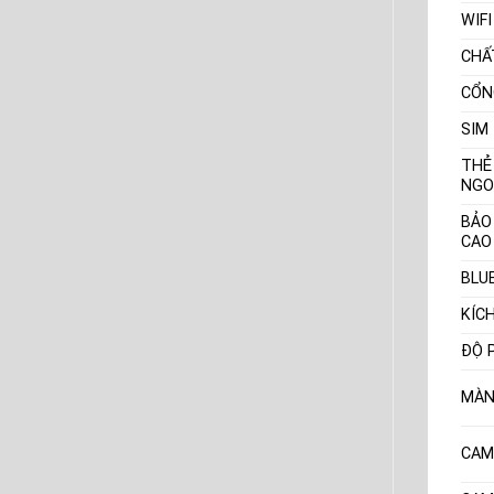
WIFI
CHẤ
CỔN
SIM
THẺ
NGO
BẢO
CAO
BLU
KÍC
ĐỘ 
MÀN
CAM