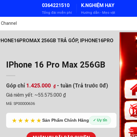
0364221510
K.NGHIỆM HAY
Tổng đài miễn phí
Hướng dẫn - Mẹo vặt
 Channel
IPHONE16PROMAX 256GB TRẢ GÓP, IPHONE16PRO
IPhone 16 Pro Max 256GB
Góp chỉ
1.425.000
- tuần (Trả trước 0đ)
₫
Giá niêm yết:
~55.575.000 ₫
Mã:
SP00000636
★★★★★
Sản Phẩm Chính Hãng
✓ Uy tín