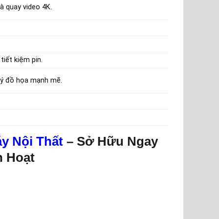
và quay video 4K.
tiết kiệm pin.
 lý đồ họa mạnh mẽ.
y Nội Thất
– Sở Hữu Ngay
h Hoạt