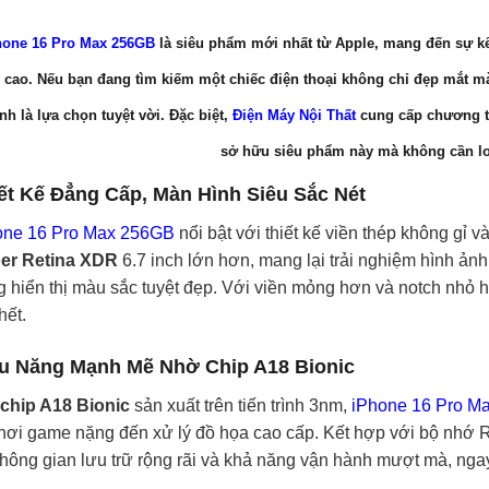
hone 16 Pro Max 256GB
là siêu phẩm mới nhất từ Apple, mang đến sự kế
 cao. Nếu bạn đang tìm kiếm một chiếc điện thoại không chỉ đẹp mắt m
nh là lựa chọn tuyệt vời. Đặc biệt,
Điện Máy Nội Thất
cung cấp chương t
sở hữu siêu phẩm này mà không cần lo 
ết Kế Đẳng Cấp, Màn Hình Siêu Sắc Nét
one 16 Pro Max 256GB
nổi bật với thiết kế viền thép không gỉ 
er Retina XDR
6.7 inch lớn hơn, mang lại trải nghiệm hình ảnh
 hiển thị màu sắc tuyệt đẹp. Với viền mỏng hơn và notch nhỏ hơ
hết.
u Năng Mạnh Mẽ Nhờ Chip A18 Bionic
chip A18 Bionic
sản xuất trên tiến trình 3nm,
iPhone 16 Pro M
chơi game nặng đến xử lý đồ họa cao cấp. Kết hợp với bộ nhớ
hông gian lưu trữ rộng rãi và khả năng vận hành mượt mà, nga