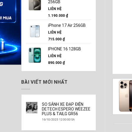
256GB
LIÊN HỆ
1.190.000
₫
iPhone 17 Air 256GB
LIÊN HỆ
715.000
₫
IPHONE 16 128GB
LIÊN HỆ
890.000
₫
BÀI VIẾT MỚI NHẤT
SO SÁNH XE ĐẠP ĐIỆN
DETECH ESPERO WEEZEE
PLUS & TAILG GR56
16/10/2025 12:00:00 SA