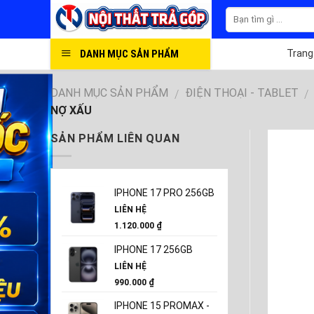
Skip
to
content
DANH MỤC SẢN PHẨM
Trang
DANH MỤC SẢN PHẨM
ĐIỆN THOẠI - TABLET
/
/
NỢ XẤU
SẢN PHẨM LIÊN QUAN
IPHONE 17 PRO 256GB
LIÊN HỆ
1.120.000
₫
IPHONE 17 256GB
LIÊN HỆ
990.000
₫
IPHONE 15 PROMAX -