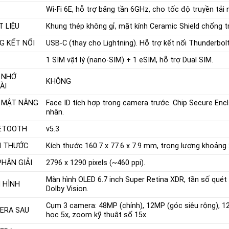
Wi-Fi 6E, hỗ trợ băng tần 6GHz, cho tốc độ truyền tải
T LIỆU
Khung thép không gỉ, mặt kính Ceramic Shield chống tr
G KẾT NỐI
USB-C (thay cho Lightning). Hỗ trợ kết nối Thunderbol
1 SIM vật lý (nano-SIM) + 1 eSIM, hỗ trợ Dual SIM.
 NHỚ
KHÔNG
ÀI
 MẬT NÂNG
Face ID tích hợp trong camera trước. Chip Secure Encl
nhân.
ETOOTH
v5.3
H THƯỚC
Kích thước 160.7 x 77.6 x 7.9 mm, trọng lượng khoảng
PHÂN GIẢI
2796 x 1290 pixels (~460 ppi).
Màn hình OLED 6.7 inch Super Retina XDR, tần số qué
 HÌNH
Dolby Vision.
Cụm 3 camera: 48MP (chính), 12MP (góc siêu rộng), 1
ERA SAU
học 5x, zoom kỹ thuật số 15x.