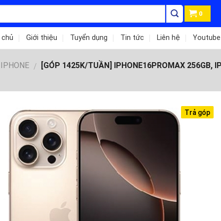
0
 chủ
Giới thiệu
Tuyển dụng
Tin tức
Liên hệ
Youtube
IPHONE
[GÓP 1425K/TUẦN] IPHONE16PROMAX 256GB, 
/
Trả góp