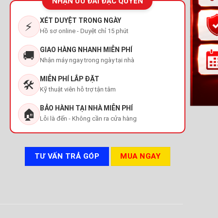
NHẬN ƯU ĐÃI ĐẶC QUYỀN
XÉT DUYỆT TRONG NGÀY
⚡
Hồ sơ online - Duyệt chỉ 15 phút
GIAO HÀNG NHANH MIỄN PHÍ
🚚
Nhận máy ngay trong ngày tại nhà
MIỄN PHÍ LẮP ĐẶT
🛠️
Kỹ thuật viên hỗ trợ tận tâm
BẢO HÀNH TẠI NHÀ MIỄN PHÍ
🏠
Lỗi là đến - Không cần ra cửa hàng
TƯ VẤN TRẢ GÓP
MUA NGAY