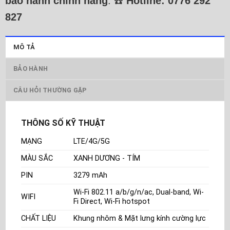
bảo hành chính hãng
. ☎️
Hotline: 0776 292
827
MÔ TẢ
BẢO HÀNH
CÂU HỎI THƯỜNG GẶP
THÔNG SỐ KỸ THUẬT
MẠNG
LTE/4G/5G
MÀU SẮC
XANH DƯƠNG - TÍM
PIN
3279 mAh
Wi-Fi 802.11 a/b/g/n/ac, Dual-band, Wi-
WIFI
Fi Direct, Wi-Fi hotspot
CHẤT LIỆU
Khung nhôm & Mặt lưng kính cường lực