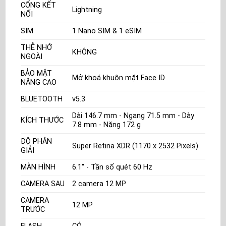
CỔNG KẾT
Lightning
NỐI
SIM
1 Nano SIM & 1 eSIM
THẺ NHỚ
KHÔNG
NGOÀI
BẢO MẬT
Mở khoá khuôn mặt Face ID
NÂNG CAO
BLUETOOTH
v5.3
Dài 146.7 mm - Ngang 71.5 mm - Dày
KÍCH THƯỚC
7.8 mm - Nặng 172 g
ĐỘ PHÂN
Super Retina XDR (1170 x 2532 Pixels)
GIẢI
MÀN HÌNH
6.1" - Tần số quét 60 Hz
CAMERA SAU
2 camera 12 MP
CAMERA
12 MP
TRƯỚC