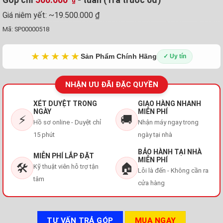
₫
Giá niêm yết:
~19.500.000 ₫
Mã:
SP00000518
★★★★★
Sản Phẩm Chính Hãng
✓ Uy tín
NHẬN ƯU ĐÃI ĐẶC QUYỀN
XÉT DUYỆT TRONG
GIAO HÀNG NHANH
NGÀY
MIỄN PHÍ
⚡
🚚
Hồ sơ online - Duyệt chỉ
Nhận máy ngay trong
15 phút
ngày tại nhà
BẢO HÀNH TẠI NHÀ
MIỄN PHÍ LẮP ĐẶT
MIỄN PHÍ
🛠️
🏠
Kỹ thuật viên hỗ trợ tận
Lỗi là đến - Không cần ra
tâm
cửa hàng
TƯ VẤN TRẢ GÓP
MUA NGAY