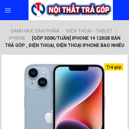
Skip
to
content
DANH MỤC SẢN PHẨM
ĐIỆN THOẠI - TABLET
/
/
IPHONE
[GÓP 500K/TUẦN] IPHONE 14 128GB BÁN
/
TRẢ GÓP , ĐIỆN THOẠI, ĐIỆN THOẠI IPHONE BAO NHIÊU
Trả góp