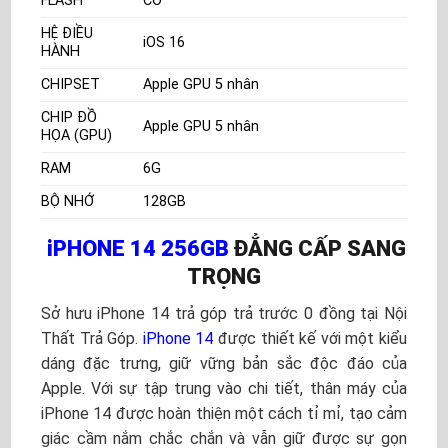
FLASH
CÓ
HỆ ĐIỀU
iOS 16
HÀNH
CHIPSET
Apple GPU 5 nhân
CHIP ĐỒ
Apple GPU 5 nhân
HỌA (GPU)
RAM
6G
BỘ NHỚ
128GB
iPHONE 14 256GB
ĐẲNG CẤP SANG
TRỌNG
Sở hưu iPhone 14 trả góp trả trước 0 đồng tại Nội
Thất Trả Góp.
iPhone 14
được thiết kế với một kiểu
dáng đặc trưng, giữ vững bản sắc độc đáo của
Apple. Với sự tập trung vào chi tiết, thân máy của
iPhone 14 được hoàn thiện một cách tỉ mỉ, tạo cảm
giác cầm nắm chắc chắn và vẫn giữ được sự gọn