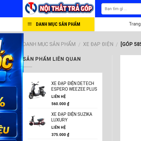
Skip
to
content
DANH MỤC SẢN PHẨM
Trang
DANH MỤC SẢN PHẨM
XE ĐẠP ĐIỆN
[GÓP 585
/
/
SẢN PHẨM LIÊN QUAN
XE ĐẠP ĐIỆN DETECH
ESPERO WEEZEE PLUS
LIÊN HỆ
560.000
₫
XE ĐẠP ĐIỆN SUZIKA
LUXURY
LIÊN HỆ
375.000
₫