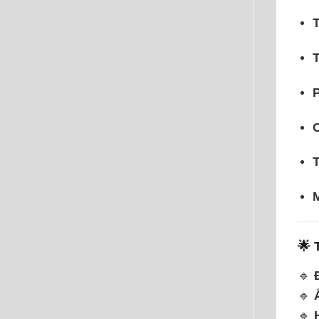
T
T
🌟
🔹
🔹
🔹