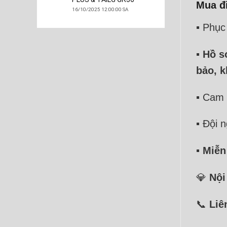
Mua đi
16/10/2025 12:00:00 SA
▪️ Phụ
▪️
Hồ s
bảo, 
▪️ Cam
▪️ Đội
▪️
Miễn
💎
Nội
📞
Liê