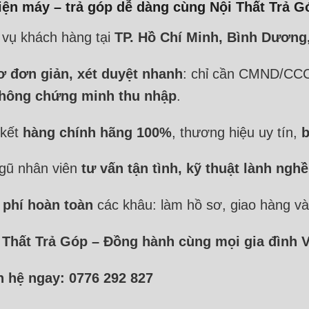
ện máy – trả góp dễ dàng cùng Nội Thất Trả G
c vụ khách hàng tại
TP. Hồ Chí Minh, Bình Dương
ơ đơn giản, xét duyệt nhanh
: chỉ cần CMND/CC
không chứng minh thu nhập
.
 kết
hàng chính hãng 100%
, thương hiệu uy tín,
b
 ngũ nhân viên
tư vấn tận tình, kỹ thuật lành nghề
 phí hoàn toàn
các khâu: làm hồ sơ, giao hàng và 
 Thất Trả Góp – Đồng hành cùng mọi gia đình V
n hệ ngay: 0776 292 827