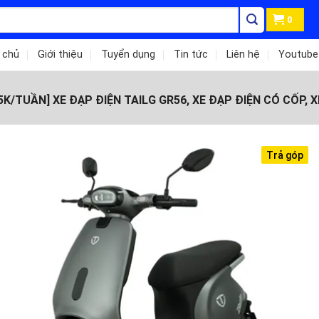
0
 chủ
Giới thiệu
Tuyển dụng
Tin tức
Liên hệ
Youtube
K/TUẦN] XE ĐẠP ĐIỆN TAILG GR56, XE ĐẠP ĐIỆN CÓ CỐP, X
Trả góp