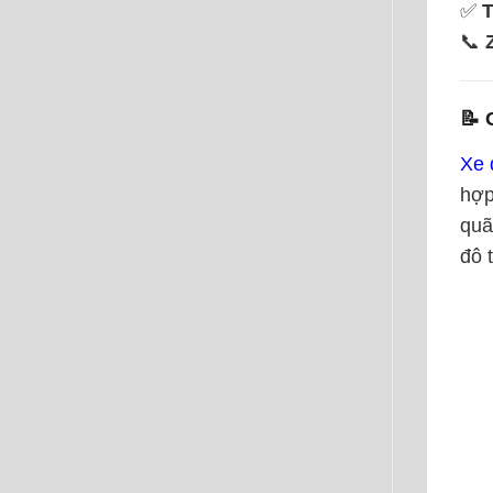
✅
📞
📝
Xe 
hợp
quã
đô t