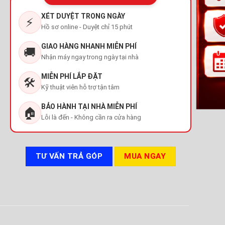
XÉT DUYỆT TRONG NGÀY
⚡
Hồ sơ online - Duyệt chỉ 15 phút
GIAO HÀNG NHANH MIỄN PHÍ
🚚
Nhận máy ngay trong ngày tại nhà
MIỄN PHÍ LẮP ĐẶT
🛠️
Kỹ thuật viên hỗ trợ tận tâm
BẢO HÀNH TẠI NHÀ MIỄN PHÍ
🏠
Lỗi là đến - Không cần ra cửa hàng
TƯ VẤN TRẢ GÓP
MUA NGAY