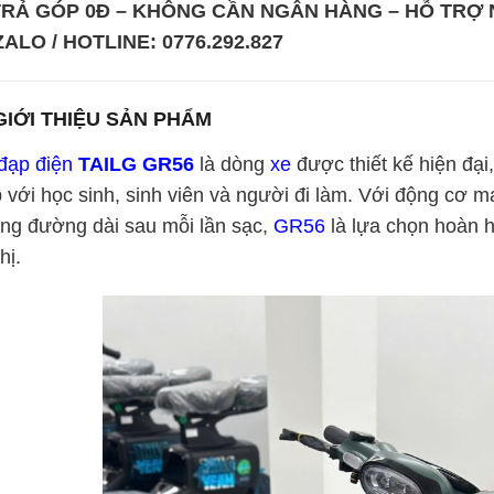
TRẢ GÓP 0Đ – KHÔNG CẦN NGÂN HÀNG – HỖ TRỢ
ZALO / HOTLINE: 0776.292.827
 GIỚI THIỆU SẢN PHẨM
đạp điện
TAILG GR56
là dòng
xe
được thiết kế hiện đại
 với học sinh, sinh viên và người đi làm. Với động cơ 
ng đường dài sau mỗi lần sạc,
GR56
là lựa chọn hoàn 
hị.