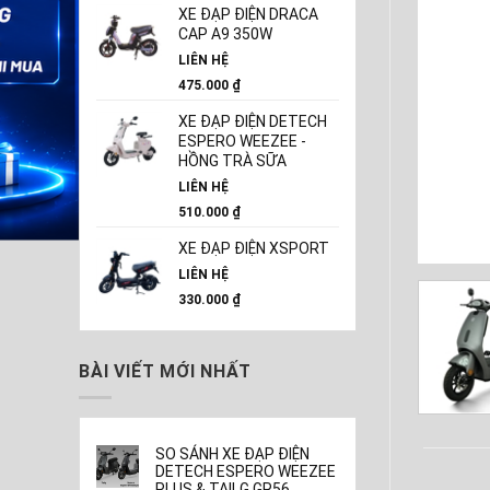
XE ĐẠP ĐIỆN DRACA
CAP A9 350W
LIÊN HỆ
475.000
₫
XE ĐẠP ĐIỆN DETECH
ESPERO WEEZEE -
HỒNG TRÀ SỮA
LIÊN HỆ
510.000
₫
XE ĐẠP ĐIỆN XSPORT
LIÊN HỆ
330.000
₫
BÀI VIẾT MỚI NHẤT
SO SÁNH XE ĐẠP ĐIỆN
DETECH ESPERO WEEZEE
PLUS & TAILG GR56