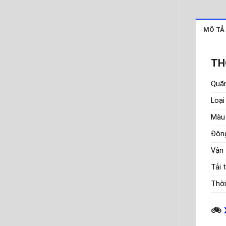
MÔ TẢ
TH
Quã
Loại
Màu
Độn
Vận 
Tải 
Thời
🚲