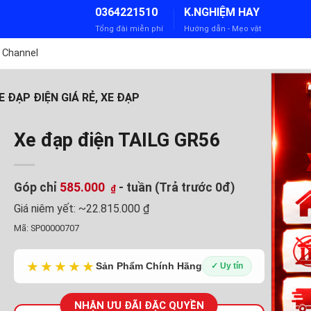
0364221510
K.NGHIỆM HAY
Tổng đài miễn phí
Hướng dẫn - Mẹo vặt
 Channel
E ĐẠP ĐIỆN GIÁ RẺ, XE ĐẠP
Xe đạp điện TAILG GR56
Góp chỉ
585.000
- tuần (Trả trước 0đ)
₫
Giá niêm yết:
~22.815.000 ₫
Mã:
SP00000707
★★★★★
Sản Phẩm Chính Hãng
✓ Uy tín
NHẬN ƯU ĐÃI ĐẶC QUYỀN