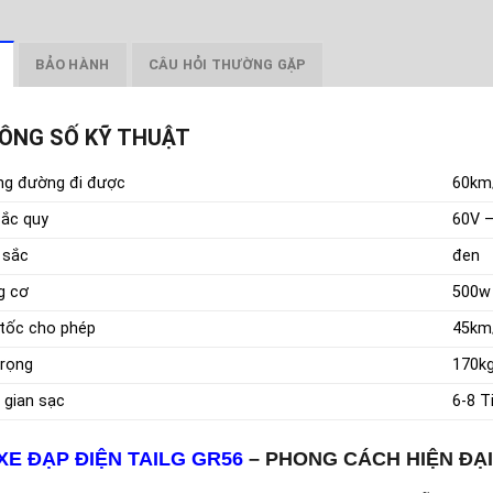
BẢO HÀNH
CÂU HỎI THƯỜNG GẶP
ÔNG SỐ KỸ THUẬT
ng đường đi được
60km
 ắc quy
60V –
 sắc
đen
g cơ
500w
tốc cho phép
45km
trọng
170k
 gian sạc
6-8 T
XE ĐẠP ĐIỆN TAILG GR56
– PHONG CÁCH HIỆN ĐẠI