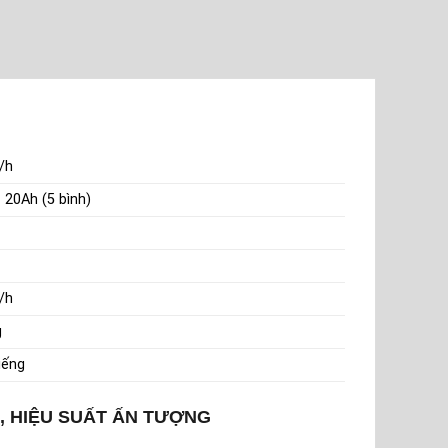
/h
 20Ah (5 bình)
/h
g
iếng
, HIỆU SUẤT ẤN TƯỢNG