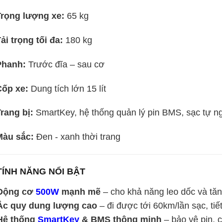
Trọng lượng xe:
65 kg
ải trọng tối đa:
180 kg
Phanh:
Trước đĩa – sau cơ
Cốp xe:
Dung tích lớn 15 lít
rang bị:
SmartKey, hệ thống quản lý pin BMS, sạc tự n
Màu sắc:
Đen - xanh thời trang
 TÍNH NĂNG NỔI BẬT
Động cơ
500W
mạnh mẽ
– cho khả năng leo dốc và tă
Ắc quy dung lượng cao
– đi được tới 60km/lần sạc, ti
Hệ thống
SmartKey
& BMS thông minh
– bảo vệ pin, 