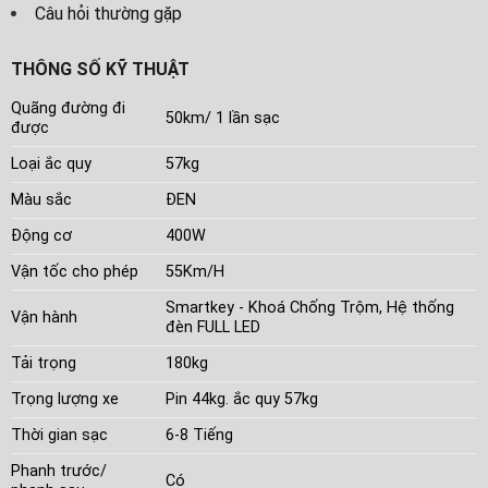
Câu hỏi thường gặp
THÔNG SỐ KỸ THUẬT
Quãng đường đi
50km/ 1 lần sạc
được
Loại ắc quy
57kg
Màu sắc
ĐEN
Động cơ
400W
Vận tốc cho phép
55Km/H
Smartkey - Khoá Chống Trộm, Hệ thống
Vận hành
đèn FULL LED
Tải trọng
180kg
Trọng lượng xe
Pin 44kg. ắc quy 57kg
Thời gian sạc
6-8 Tiếng
Phanh trước/
Có