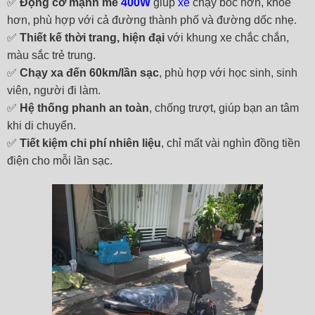
✅
Động cơ mạnh mẽ
400W
giúp
xe
chạy bốc hơn, khỏe
hơn, phù hợp với cả đường thành phố và đường dốc nhẹ.
✅
Thiết kế thời trang, hiện đại
với khung xe chắc chắn,
màu sắc trẻ trung.
✅
Chạy xa đến 60km/lần sạc
, phù hợp với học sinh, sinh
viên, người đi làm.
✅
Hệ thống phanh an toàn
, chống trượt, giúp bạn an tâm
khi di chuyển.
✅
Tiết kiệm chi phí nhiên liệu
, chỉ mất vài nghìn đồng tiền
điện cho mỗi lần sạc.