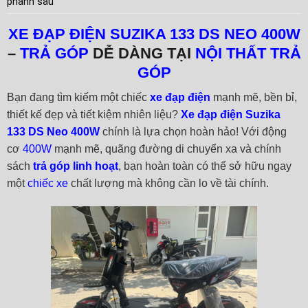
phanh sau
XE ĐẠP ĐIỆN SUZIKA 133 DS NEO 400W
–
TRẢ GÓP
DỄ DÀNG TẠI
NỘI THẤT TRẢ
GÓP
Bạn đang tìm kiếm một chiếc
xe đạp điện
mạnh mẽ, bền bỉ,
thiết kế đẹp và tiết kiệm nhiên liệu?
Xe đạp điện Suzika
133 DS Neo 400W
chính là lựa chọn hoàn hảo! Với động
cơ
400W
mạnh mẽ, quãng đường di chuyển xa và chính
sách
trả góp linh hoạt
, bạn hoàn toàn có thể sở hữu ngay
một
chiếc xe
chất lượng mà không cần lo về tài chính.