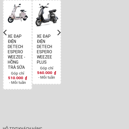
XE ĐẠP
XE ĐẠP
ĐIỆN
ĐIỆN
DETECH
DETECH
ESPERO
ESPERO
WEEZEE -
WEEZEE
HỒNG
PLUS
TRÀ SỮA
Góp chỉ
560.000
₫
Góp chỉ
- Mỗi tuần
510.000
₫
- Mỗi tuần
HỖ TRỢ KHÁCH HÀNG