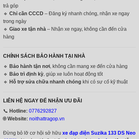
trả góp
🔹
Chỉ cần CCCD
– Đăng ký nhanh chóng, nhận xe ngay
trong ngày
🔹
Giao xe tận nhà
– Nhận xe ngay, không cần đến cửa
hàng
CHÍNH SÁCH BẢO HÀNH TẠI NHÀ
🔹
Bảo hành tận nơi
, không cần mang xe đến cửa hàng
🔹
Bảo trì định kỳ
, giúp xe luôn hoạt động tốt
🔹
Hỗ trợ sửa chữa nhanh chóng
khi có sự cố kỹ thuật
LIÊN HỆ NGAY ĐỂ NHẬN ƯU ĐÃI
📞
Hotline:
0776292827
🌐
Website:
noithattragop.vn
Đừng bỏ lỡ cơ hội sở hữu
xe đạp điện Suzika 133 DS Neo