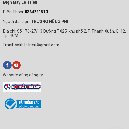
Điện Máy Lê Triều
Điện Thoại:
0364221510
Người đại diện:
TRƯƠNG HỒNG PHI
Địa chỉ: Số 176/27/13 Đường TX25, khu phố 2, P. Thạnh Xuân, Q. 12,
Tp. HCM
Email: cskh.letrieu@gmail.com
Website cùng công ty
✕
Nội Thất Trả Góp
Xin chào! Em là
Nội Thất Trả Góp
🛒
Anh/chị cần tư vấn mua Tivi, Máy lạnh hay làm thủ tục trả
góp ạ?