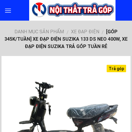
Skip
to
content
DANH MỤC SẢN PHẨM
XE ĐẠP ĐIỆN
[GÓP
/
/
345K/TUẦN] XE ĐẠP ĐIỆN SUZIKA 133 DS NEO 400W, XE
ĐẠP ĐIỆN SUZIKA TRẢ GÓP TUẦN RẺ
Trả góp