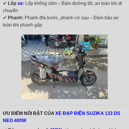
✔
Lốp
xe
:
Lốp không săm – Bám đường tốt, an toàn khi di
chuyển
✔
Phanh:
Phanh đĩa trước, phanh cơ sau – Đảm bảo an
toàn khi phanh gấp
ƯU ĐIỂM NỔI BẬT CỦA
XE ĐẠP ĐIỆN SUZIKA 133 DS
NEO 400W