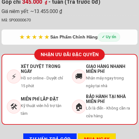
Góp chỉ
345.000
- tuần (Trả trước 0đ)
₫
Giá niêm yết:
~13.455.000 ₫
Mã:
SP00000670
★★★★★
Sản Phẩm Chính Hãng
✓ Uy tín
NHẬN ƯU ĐÃI ĐẶC QUYỀN
XÉT DUYỆT TRONG
GIAO HÀNG NHANH
NGÀY
MIỄN PHÍ
⚡
🚚
Hồ sơ online - Duyệt chỉ
Nhận máy ngay trong
15 phút
ngày tại nhà
BẢO HÀNH TẠI NHÀ
MIỄN PHÍ LẮP ĐẶT
MIỄN PHÍ
🛠️
🏠
Kỹ thuật viên hỗ trợ tận
Lỗi là đến - Không cần ra
tâm
cửa hàng