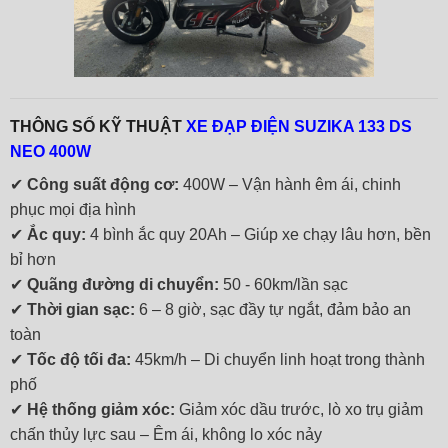
THÔNG SỐ KỸ THUẬT
XE ĐẠP ĐIỆN SUZIKA 133 DS
NEO 400W
✔
Công suất động cơ:
400W – Vận hành êm ái, chinh
phục mọi địa hình
✔
Ắc quy:
4 bình ắc quy 20Ah – Giúp xe chạy lâu hơn, bền
bỉ hơn
✔
Quãng đường di chuyển:
50 - 60km/lần sạc
✔
Thời gian sạc:
6 – 8 giờ, sạc đầy tự ngắt, đảm bảo an
toàn
✔
Tốc độ tối đa:
45km/h – Di chuyển linh hoạt trong thành
phố
✔
Hệ thống giảm xóc:
Giảm xóc dầu trước, lò xo trụ giảm
chấn thủy lực sau – Êm ái, không lo xóc nảy