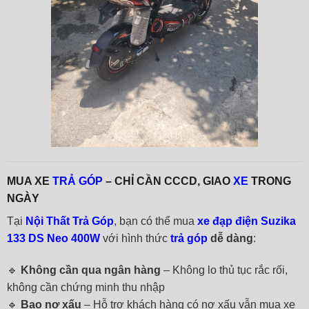
MUA XE
TRẢ GÓP
– CHỈ CẦN CCCD, GIAO
XE
TRONG
NGÀY
Tại
Nội Thất Trả Góp
, bạn có thể mua
xe đạp điện Suzika
133 DS Neo 400W
với hình thức
trả góp
dễ dàng
:
🔹
Không cần qua ngân hàng
– Không lo thủ tục rắc rối,
không cần chứng minh thu nhập
🔹
Bao nợ xấu
– Hỗ trợ khách hàng có nợ xấu vẫn mua xe