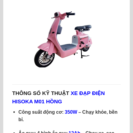
THÔNG SỐ KỸ THUẬT
XE ĐẠP ĐIỆN
HISOKA M01 HỒNG
Công suất động cơ:
350W
– Chạy khỏe, bền
bỉ.