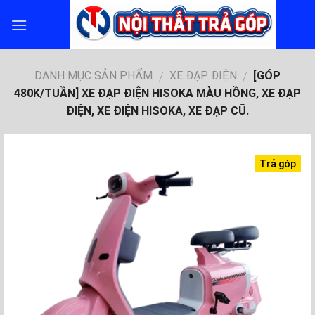
Skip
to
content
DANH MỤC SẢN PHẨM
XE ĐẠP ĐIỆN
[GÓP
/
/
480K/TUẦN] XE ĐẠP ĐIỆN HISOKA MÀU HỒNG, XE ĐẠP
ĐIỆN, XE ĐIỆN HISOKA, XE ĐẠP CŨ.
Trả góp