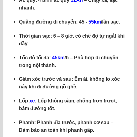
Ắc quy:
4 bình ắc quy
12Ah
– Chạy xa, sạc
nhanh.
Quãng đường di chuyển:
45 -
55km
/lần sạc.
Thời gian sạc:
6 – 8 giờ, có chế độ tự ngắt khi
đầy.
Tốc độ tối đa:
45km
/h – Phù hợp di chuyển
trong nội thành.
Giảm xóc trước và sau:
Êm ái, không lo xóc
nảy khi đi đường gồ ghề.
Lốp
xe
:
Lốp không săm, chống trơn trượt,
bám đường tốt.
Phanh:
Phanh đĩa trước, phanh cơ sau –
Đảm bảo an toàn khi phanh gấp.