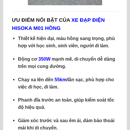
ƯU ĐIỂM NỔI BẬT CỦA
XE ĐẠP ĐIỆN
HISOKA M01 HỒNG
Thiết kế hiện đại, màu hồng sang trọng
, phù
hợp với học sinh, sinh viên, người đi làm.
Động cơ
350W
mạnh mẽ
, di chuyển dễ dàng
trên mọi cung đường.
Chạy xa lên đến
55km
/lần sạc
, phù hợp cho
việc đi học, đi làm.
Phanh đĩa trước an toàn
, giúp kiểm soát tốc
độ hiệu quả.
Giảm xóc trước và sau êm ái
, đảm bảo thoải
mái khi di chuyển.