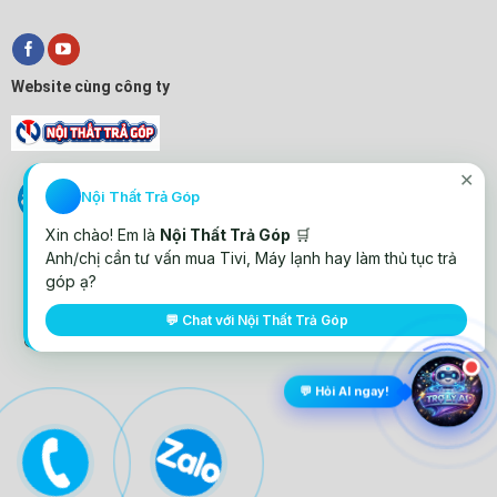
Website cùng công ty
✕
Nội Thất Trả Góp
Xin chào! Em là
Nội Thất Trả Góp
🛒
Anh/chị cần tư vấn mua Tivi, Máy lạnh hay làm thủ tục trả
góp ạ?
💬 Chat với Nội Thất Trả Góp
© All rights reserved. Thiết kế website Điện Máy Lê Triều
💬 Hỏi AI ngay!