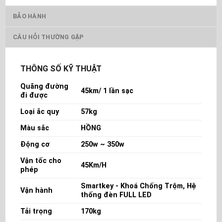
BẢO HÀNH
CÂU HỎI THƯỜNG GẶP
THÔNG SỐ KỸ THUẬT
Quãng đường
45km/ 1 lần sạc
đi được
Loại ắc quy
57kg
Màu sắc
HỒNG
Động cơ
250w ~ 350w
Vận tốc cho
45Km/H
phép
Smartkey - Khoá Chống Trộm, Hệ
Vận hành
thống đèn FULL LED
Tải trọng
170kg