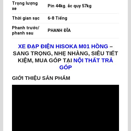
Trọng lượng
Pin 44kg. ắc quy 57kg
xe
Thời gian sạc
6-8 Tiếng
Phanh trước/
PHANH ĐĨA
phanh sau
XE ĐẠP ĐIỆN HISOKA M01 HỒNG
–
SANG TRỌNG, NHẸ NHÀNG, SIÊU TIẾT
KIỆM, MUA GÓP TẠI
NỘI THẤT TRẢ
GÓP
GIỚI THIỆU SẢN PHẨM