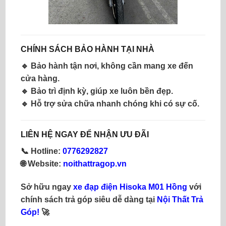
CHÍNH SÁCH BẢO HÀNH TẠI NHÀ
🔹
Bảo hành tận nơi
, không cần mang xe đến
cửa hàng.
🔹
Bảo trì định kỳ
, giúp xe luôn bền đẹp.
🔹
Hỗ trợ sửa chữa nhanh chóng
khi có sự cố.
LIÊN HỆ NGAY ĐỂ NHẬN ƯU ĐÃI
📞
Hotline:
0776292827
🌐
Website:
noithattragop.vn
Sở hữu ngay
xe đạp điện Hisoka M01 Hồng
với
chính sách
trả góp siêu dễ dàng
tại
Nội Thất Trả
Góp
!
🚀