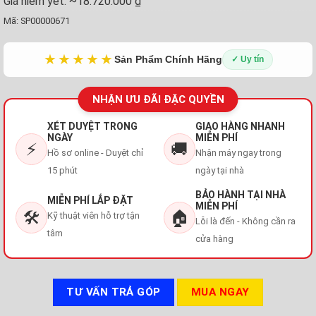
Giá niêm yết:
~18.720.000 ₫
Mã:
SP00000671
★★★★★
Sản Phẩm Chính Hãng
✓ Uy tín
NHẬN ƯU ĐÃI ĐẶC QUYỀN
XÉT DUYỆT TRONG
GIAO HÀNG NHANH
NGÀY
MIỄN PHÍ
⚡
🚚
Hồ sơ online - Duyệt chỉ
Nhận máy ngay trong
15 phút
ngày tại nhà
BẢO HÀNH TẠI NHÀ
MIỄN PHÍ LẮP ĐẶT
MIỄN PHÍ
🛠️
🏠
Kỹ thuật viên hỗ trợ tận
Lỗi là đến - Không cần ra
tâm
cửa hàng
TƯ VẤN TRẢ GÓP
MUA NGAY