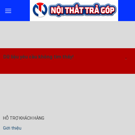
Skip
to
content
Dữ liệu yêu cầu không tìm thấy!
×
HỖ TRỢ KHÁCH HÀNG
Giới thiệu