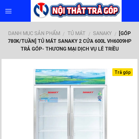
Skip
to
content
DANH MỤC SẢN PHẨM
TỦ MÁT
SANAKY
[GÓP
/
/
/
780K/TUẦN] TỦ MÁT SANAKY 2 CỬA 600L VH6009HP
TRẢ GÓP- THƯƠNG MẠI DỊCH VỤ LÊ TRIỀU
Trả góp