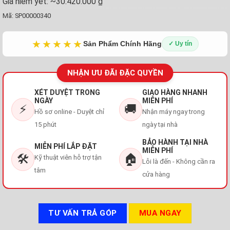
Giá niêm yết:
~30.420.000 ₫
Mã:
SP00000340
★★★★★
Sản Phẩm Chính Hãng
✓ Uy tín
NHẬN ƯU ĐÃI ĐẶC QUYỀN
XÉT DUYỆT TRONG
GIAO HÀNG NHANH
NGÀY
MIỄN PHÍ
⚡
🚚
Hồ sơ online - Duyệt chỉ
Nhận máy ngay trong
15 phút
ngày tại nhà
BẢO HÀNH TẠI NHÀ
MIỄN PHÍ LẮP ĐẶT
MIỄN PHÍ
🛠️
🏠
Kỹ thuật viên hỗ trợ tận
Lỗi là đến - Không cần ra
tâm
cửa hàng
TƯ VẤN TRẢ GÓP
MUA NGAY