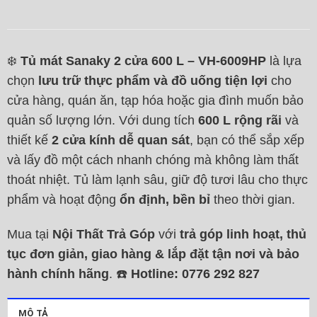
❄️
Tủ mát Sanaky 2 cửa 600 L – VH-6009HP
là lựa
chọn
lưu trữ thực phẩm và đồ uống tiện lợi
cho
cửa hàng, quán ăn, tạp hóa hoặc gia đình muốn bảo
quản số lượng lớn. Với dung tích
600 L rộng rãi
và
thiết kế
2 cửa kính dễ quan sát
, bạn có thể sắp xếp
và lấy đồ một cách nhanh chóng mà không làm thất
thoát nhiệt. Tủ làm lạnh sâu, giữ độ tươi lâu cho thực
phẩm và hoạt động
ổn định, bền bỉ
theo thời gian.
Mua tại
Nội Thất Trả Góp
với
trả góp linh hoạt, thủ
tục đơn giản, giao hàng & lắp đặt tận nơi và bảo
hành chính hãng
. ☎️
Hotline: 0776 292 827
MÔ TẢ