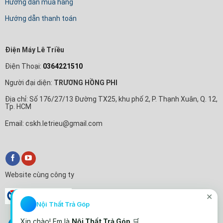
Hướng dẫn mua hàng
Hướng dẫn thanh toán
Điện Máy Lê Triều
Điện Thoại:
0364221510
Người đại diện:
TRƯƠNG HỒNG PHI
Địa chỉ: Số 176/27/13 Đường TX25, khu phố 2, P. Thạnh Xuân, Q. 12,
Tp. HCM
Email: cskh.letrieu@gmail.com
Website cùng công ty
✕
Nội Thất Trả Góp
Xin chào! Em là
Nội Thất Trả Góp
🛒