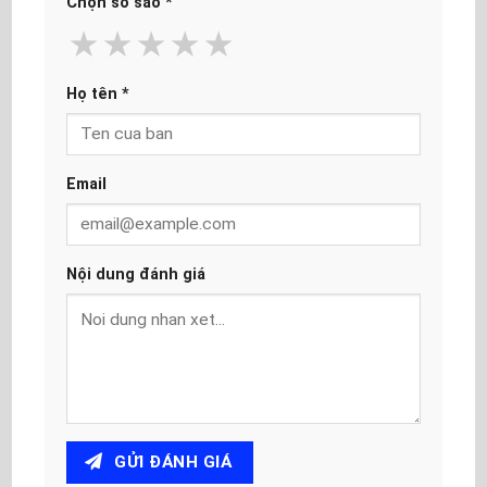
Chọn số sao
*
★
★
★
★
★
Họ tên
*
Email
Nội dung đánh giá
GỬI ĐÁNH GIÁ