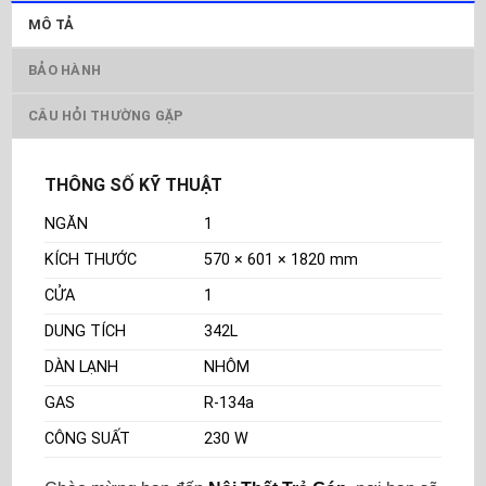
MÔ TẢ
BẢO HÀNH
CÂU HỎI THƯỜNG GẶP
THÔNG SỐ KỸ THUẬT
NGĂN
1
KÍCH THƯỚC
570 × 601 × 1820 mm
CỬA
1
DUNG TÍCH
342L
DÀN LẠNH
NHÔM
GAS
R-134a
CÔNG SUẤT
230 W