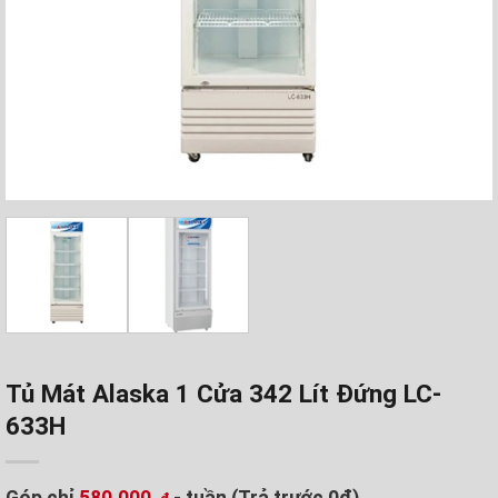
Tủ Mát Alaska 1 Cửa 342 Lít Đứng LC-
633H
Góp chỉ
580.000
- tuần (Trả trước 0đ)