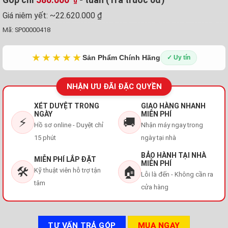
₫
Giá niêm yết:
~22.620.000 ₫
Mã:
SP00000418
★★★★★
Sản Phẩm Chính Hãng
✓ Uy tín
NHẬN ƯU ĐÃI ĐẶC QUYỀN
XÉT DUYỆT TRONG
GIAO HÀNG NHANH
NGÀY
MIỄN PHÍ
⚡
🚚
Hồ sơ online - Duyệt chỉ
Nhận máy ngay trong
15 phút
ngày tại nhà
BẢO HÀNH TẠI NHÀ
MIỄN PHÍ LẮP ĐẶT
MIỄN PHÍ
🛠️
🏠
Kỹ thuật viên hỗ trợ tận
Lỗi là đến - Không cần ra
tâm
cửa hàng
TƯ VẤN TRẢ GÓP
MUA NGAY