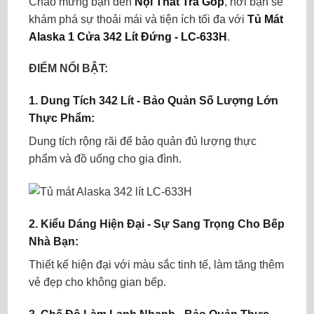
Chào mừng bạn đến
Nội Thất Trả Góp
, nơi bạn sẽ
khám phá sự thoải mái và tiện ích tối đa với
Tủ Mát
Alaska 1 Cửa 342 Lít Đứng - LC-633H
.
ĐIỂM NỔI BẬT:
1.
Dung Tích 342 Lít - Bảo Quản Số Lượng Lớn
Thực Phẩm:
Dung tích rộng rãi để bảo quản đủ lượng thực
phẩm và đồ uống cho gia đình.
2.
Kiểu Dáng Hiện Đại - Sự Sang Trọng Cho Bếp
Nhà Bạn:
Thiết kế hiện đại với màu sắc tinh tế, làm tăng thêm
vẻ đẹp cho không gian bếp.