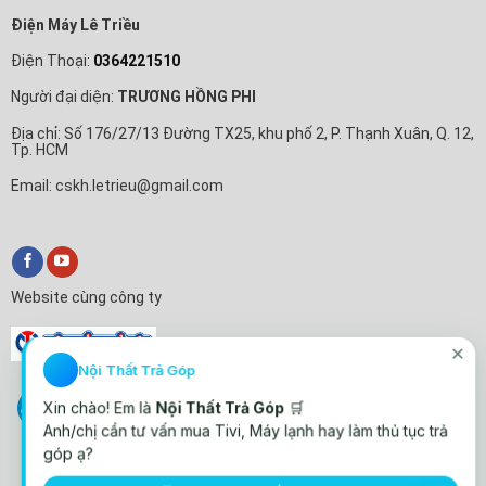
Điện Máy Lê Triều
Điện Thoại:
0364221510
Người đại diện:
TRƯƠNG HỒNG PHI
Địa chỉ: Số 176/27/13 Đường TX25, khu phố 2, P. Thạnh Xuân, Q. 12,
Tp. HCM
Email: cskh.letrieu@gmail.com
Website cùng công ty
✕
Nội Thất Trả Góp
Xin chào! Em là
Nội Thất Trả Góp
🛒
Anh/chị cần tư vấn mua Tivi, Máy lạnh hay làm thủ tục trả
góp ạ?