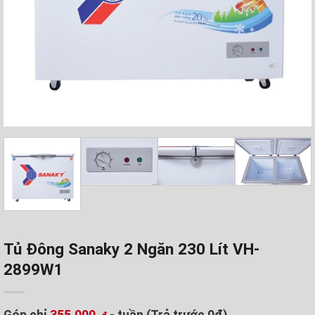
Tủ Đông Sanaky 2 Ngăn 230 Lít VH-
2899W1
Góp chỉ
355.000
- tuần (Trả trước 0đ)