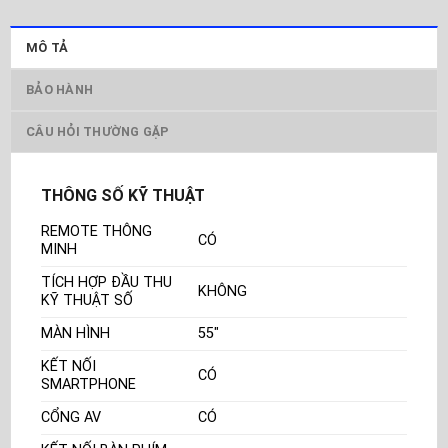
MÔ TẢ
BẢO HÀNH
CÂU HỎI THƯỜNG GẶP
THÔNG SỐ KỸ THUẬT
REMOTE THÔNG
CÓ
MINH
TÍCH HỢP ĐẦU THU
KHÔNG
KỸ THUẬT SỐ
MÀN HÌNH
55"
KẾT NỐI
CÓ
SMARTPHONE
CỔNG AV
CÓ