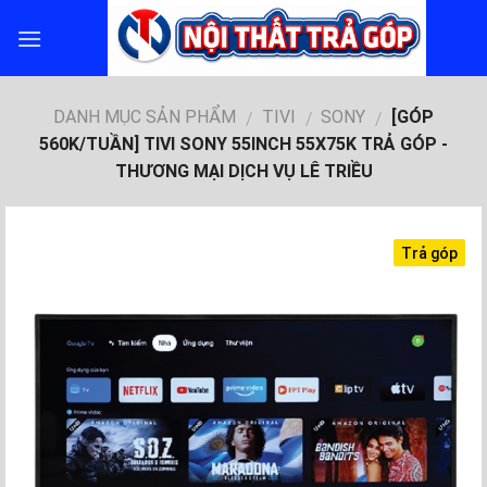
Skip
to
content
DANH MỤC SẢN PHẨM
TIVI
SONY
[GÓP
/
/
/
560K/TUẦN] TIVI SONY 55INCH 55X75K TRẢ GÓP -
THƯƠNG MẠI DỊCH VỤ LÊ TRIỀU
Trả góp