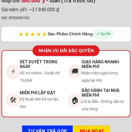
Góp chỉ
560.000
- tuần (Trả trước 0đ)
₫
Giá niêm yết:
~21.840.000 ₫
Mã:
SP00000100
★★★★★
Sản Phẩm Chính Hãng
✓ Uy tín
NHẬN ƯU ĐÃI ĐẶC QUYỀN
XÉT DUYỆT TRONG
GIAO HÀNG NHANH
NGÀY
MIỄN PHÍ
⚡
🚚
Hồ sơ online - Duyệt chỉ
Nhận máy ngay trong
15 phút
ngày tại nhà
BẢO HÀNH TẠI NHÀ
MIỄN PHÍ LẮP ĐẶT
MIỄN PHÍ
🛠️
🏠
Kỹ thuật viên hỗ trợ tận
Lỗi là đến - Không cần ra
tâm
cửa hàng
TƯ VẤN TRẢ GÓP
MUA NGAY