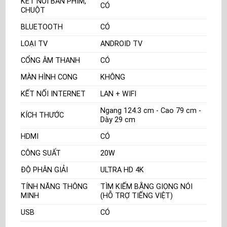
KẾT NỐI BÀN PHÍM,
CÓ
CHUỘT
BLUETOOTH
CÓ
LOẠI TV
ANDROID TV
CỔNG ÂM THANH
CÓ
MÀN HÌNH CONG
KHÔNG
KẾT NỐI INTERNET
LAN + WIFI
Ngang 124.3 cm - Cao 79 cm -
KÍCH THƯỚC
Dày 29 cm
HDMI
CÓ
CÔNG SUẤT
20W
ĐỘ PHÂN GIẢI
ULTRA HD 4K
TÍNH NĂNG THÔNG
TÌM KIẾM BẰNG GIỌNG NÓI
MINH
(HỖ TRỢ TIẾNG VIỆT)
USB
CÓ