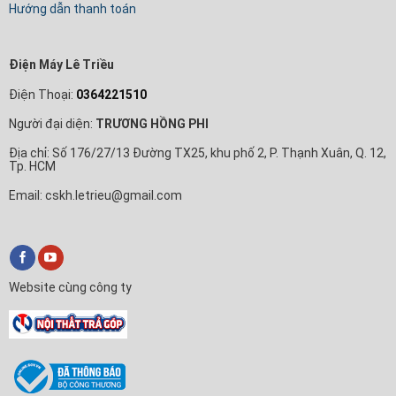
Hướng dẫn thanh toán
Điện Máy Lê Triều
Điện Thoại:
0364221510
Người đại diện:
TRƯƠNG HỒNG PHI
Địa chỉ: Số 176/27/13 Đường TX25, khu phố 2, P. Thạnh Xuân, Q. 12,
Tp. HCM
Email: cskh.letrieu@gmail.com
Website cùng công ty
✕
Nội Thất Trả Góp
Xin chào! Em là
Nội Thất Trả Góp
🛒