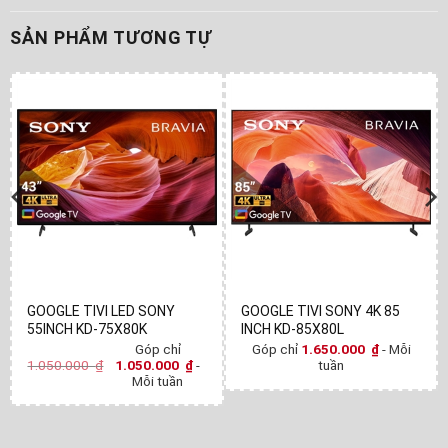
SẢN PHẨM TƯƠNG TỰ
GOOGLE TIVI LED SONY
GOOGLE TIVI SONY 4K 85
55INCH KD-75X80K
INCH KD-85X80L
Góp chỉ
Góp chỉ
1.650.000
₫
- Mỗi
1.050.000
₫
1.050.000
₫
-
tuần
Mỗi tuần