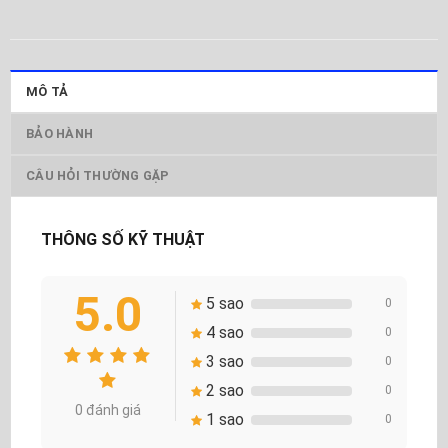
MÔ TẢ
BẢO HÀNH
CÂU HỎI THƯỜNG GẶP
THÔNG SỐ KỸ THUẬT
5.0
5 sao
0
4 sao
0
3 sao
0
2 sao
0
0 đánh giá
1 sao
0