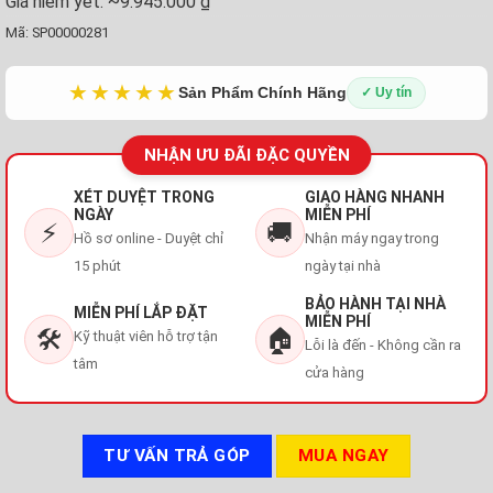
Giá niêm yết:
~9.945.000 ₫
Mã:
SP00000281
★★★★★
Sản Phẩm Chính Hãng
✓ Uy tín
NHẬN ƯU ĐÃI ĐẶC QUYỀN
XÉT DUYỆT TRONG
GIAO HÀNG NHANH
NGÀY
MIỄN PHÍ
⚡
🚚
Hồ sơ online - Duyệt chỉ
Nhận máy ngay trong
15 phút
ngày tại nhà
BẢO HÀNH TẠI NHÀ
MIỄN PHÍ LẮP ĐẶT
MIỄN PHÍ
🛠️
🏠
Kỹ thuật viên hỗ trợ tận
Lỗi là đến - Không cần ra
tâm
cửa hàng
TƯ VẤN TRẢ GÓP
MUA NGAY