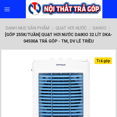
Skip
to
content
DANH MỤC SẢN PHẨM
QUẠT HƠI NƯỚC
DAIKIO
/
/
/
[GÓP 255K/TUẦN] QUẠT HƠI NƯỚC DAIKIO 32 LÍT DKA-
04500A TRẢ GÓP - TM, DV LÊ TRIỀU
Trả góp