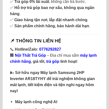
✅
Trả góp 0% lãi suất
, không cần trả trước.
✅
Hỗ trợ trả góp bao nợ xấu, không qua ngân
hàng
.
✅
Giao hàng tận nơi, lắp đặt nhanh chóng
.
✅
Sản phẩm chính hãng, bảo hành dài hạn
.
📌 THÔNG TIN LIÊN HỆ
📞
Hotline/Zalo:
0776292827
🏢
Nội Thất Trả Góp
– Địa chỉ mua sắm
máy lạnh
chính hãng
, giá tốt,
trả góp
linh hoạt
!
🌬
Sở hữu ngay Máy lạnh Samsung 2HP
Inverter AR18TYHY để trải nghiệm không gian
mát lạnh, tiết kiệm điện và tiện nghi ngay hôm
nay!
Máy lạnh công nghệ AI