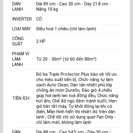
DÀN
Dài 89 cm - Cao 30 cm - Dày 21.8 cm -
LẠNH
Nặng 10 kg
INVERTER
CÓ
LOẠI MÁY
Điều hoà 1 chiều (chỉ làm lạnh)
CÔNG
2 HP
SUẤT
PHẠM VI
LÀM
Từ 20 - 30m² (từ 60 đến 80m³)
LẠNH
Bộ ba Triple Protector Plus bảo vệ tối ưu
cho hiệu suất bền bỉ, Chức năng tự làm
sạch Auto Clean, Dàn tản nhiệt phủ lớp
chống ăn mòn Durafin, Đảo gió 4 chiều
giúp hơi lạnh lan toả đồng đều, Chức năng
TIỆN ÍCH
hút ẩm, Chế độ ngủ đêm tránh buốt, Hẹn
giờ bật tắt máy, Tự khởi động lại khi có
điện, Màn hình hiển thị nhiệt độ trên dàn
lạnh , Chế độ chỉ sử dụng quạt Fan Only -
chỉ làm mát, không làm lạnh
DÀN
Dài 88 cm - Cao 54.5 cm - Dày 30 cm -