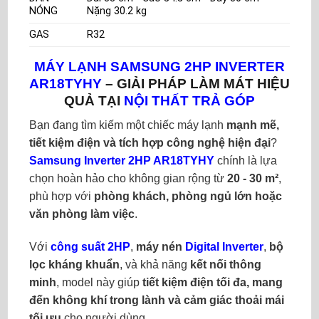
NÓNG
Nặng 30.2 kg
GAS
R32
MÁY LẠNH SAMSUNG 2HP INVERTER
AR18TYHY
– GIẢI PHÁP LÀM MÁT HIỆU
QUẢ TẠI
NỘI THẤT TRẢ GÓP
Bạn đang tìm kiếm một chiếc máy lạnh
mạnh mẽ,
tiết kiệm điện và tích hợp công nghệ hiện đại
?
Samsung Inverter 2HP AR18TYHY
chính là lựa
chọn hoàn hảo cho không gian rộng từ
20 - 30 m²
,
phù hợp với
phòng khách, phòng ngủ lớn hoặc
văn phòng làm việc
.
Với
công suất 2HP
,
máy nén
Digital Inverter
,
bộ
lọc kháng khuẩn
, và khả năng
kết nối thông
minh
, model này giúp
tiết kiệm điện tối đa, mang
đến không khí trong lành và cảm giác thoải mái
tối ưu
cho người dùng.