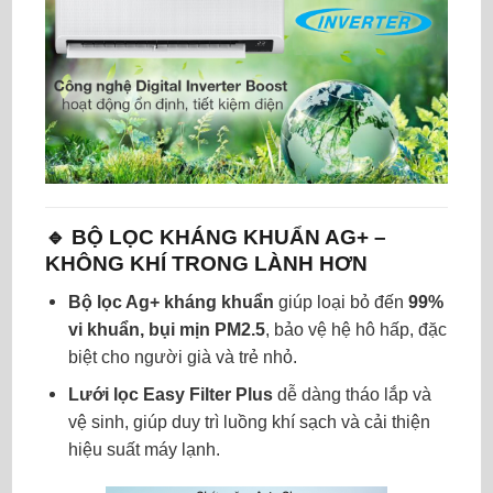
🔹 BỘ LỌC KHÁNG KHUẨN AG+ –
KHÔNG KHÍ TRONG LÀNH HƠN
Bộ lọc Ag+ kháng khuẩn
giúp loại bỏ đến
99%
vi khuẩn, bụi mịn PM2.5
, bảo vệ hệ hô hấp, đặc
biệt cho người già và trẻ nhỏ.
Lưới lọc Easy Filter Plus
dễ dàng tháo lắp và
vệ sinh, giúp duy trì luồng khí sạch và cải thiện
hiệu suất máy lạnh.