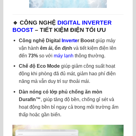
🔹 CÔNG NGHỆ
DIGITAL INVERTER
BOOST
– TIẾT KIỆM ĐIỆN TỐI ƯU
Công nghệ Digital
Inverte
r Boost
giúp máy
vận hành
êm ái, ổn định
và tiết kiệm điện lên
đến
73%
so với
máy lạnh
thông thường.
Chế độ Eco Mode
giúp giảm công suất hoạt
động khi phòng đã đủ mát, giảm hao phí điện
năng mà vẫn duy trì sự thoải mái.
Dàn nóng có lớp phủ chống ăn mòn
Durafin™
, giúp tăng độ bền, chống gỉ sét và
hoạt động bền bỉ ngay cả trong môi trường ẩm
thấp hoặc gần biển.