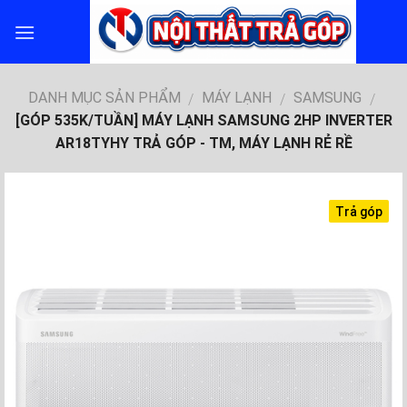
Skip
to
content
DANH MỤC SẢN PHẨM
MÁY LẠNH
SAMSUNG
/
/
/
[GÓP 535K/TUẦN] MÁY LẠNH SAMSUNG 2HP INVERTER
AR18TYHY TRẢ GÓP - TM, MÁY LẠNH RẺ RỀ
Trả góp