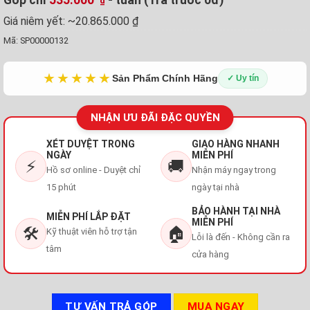
₫
Giá niêm yết:
~20.865.000 ₫
Mã:
SP00000132
★★★★★
Sản Phẩm Chính Hãng
✓ Uy tín
NHẬN ƯU ĐÃI ĐẶC QUYỀN
XÉT DUYỆT TRONG
GIAO HÀNG NHANH
NGÀY
MIỄN PHÍ
⚡
🚚
Hồ sơ online - Duyệt chỉ
Nhận máy ngay trong
15 phút
ngày tại nhà
BẢO HÀNH TẠI NHÀ
MIỄN PHÍ LẮP ĐẶT
MIỄN PHÍ
🛠️
🏠
Kỹ thuật viên hỗ trợ tận
Lỗi là đến - Không cần ra
tâm
cửa hàng
TƯ VẤN TRẢ GÓP
MUA NGAY