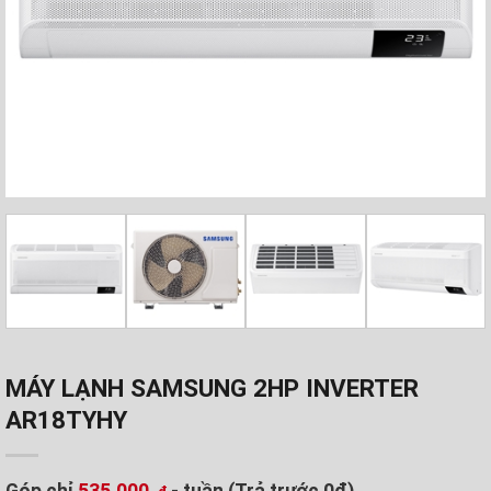
MÁY LẠNH SAMSUNG 2HP INVERTER
AR18TYHY
Góp chỉ
535.000
- tuần (Trả trước 0đ)