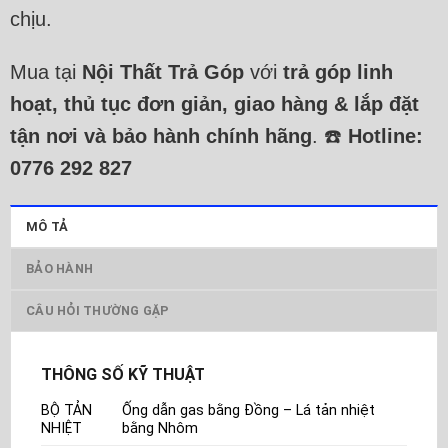
chịu.
Mua tại
Nội Thất Trả Góp
với
trả góp linh
hoạt, thủ tục đơn giản, giao hàng & lắp đặt
tận nơi và bảo hành chính hãng
. ☎️
Hotline:
0776 292 827
MÔ TẢ
BẢO HÀNH
CÂU HỎI THƯỜNG GẶP
THÔNG SỐ KỸ THUẬT
BỘ TẢN
Ống dẫn gas bằng Đồng – Lá tản nhiệt
NHIỆT
bằng Nhôm