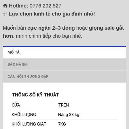
☎️
Hotline:
0776 292 827
✨
Lựa chọn kinh tế cho gia đình nhỏ!
Muốn bản
cực ngắn 2–3 dòng
hoặc
giọng sale gắt
hơn
, mình chỉnh tiếp cho bạn nhé.
MÔ TẢ
BẢO HÀNH
CÂU HỎI THƯỜNG GẶP
THÔNG SỐ KỸ THUẬT
CỬA
TRÊN
KHỐI LƯỢNG
Nặng 33 kg
KHỐI LƯỢNG GIẶT
7KG