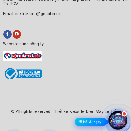
Tp. HCM
Email: cskh.letrieu@gmail.com
Website cùng công ty
✕
Nội Thất Trả Góp
Xin chào! Em là
Nội Thất Trả Góp
🛒
Anh/chị cần tư vấn mua Tivi, Máy lạnh hay làm thủ tục trả
góp ạ?
💬 Chat với Nội Thất Trả Góp
© All rights reserved. Thiết kế website Điện Máy Lê Triều
💬 Hỏi AI ngay!