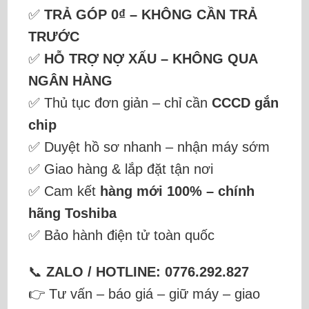
✅
TRẢ GÓP 0₫ – KHÔNG CẦN TRẢ
TRƯỚC
✅
HỖ TRỢ NỢ XẤU – KHÔNG QUA
NGÂN HÀNG
✅ Thủ tục đơn giản – chỉ cần
CCCD gắn
chip
✅ Duyệt hồ sơ nhanh – nhận máy sớm
✅ Giao hàng & lắp đặt tận nơi
✅ Cam kết
hàng mới 100% – chính
hãng Toshiba
✅ Bảo hành điện tử toàn quốc
📞
ZALO / HOTLINE: 0776.292.827
👉 Tư vấn – báo giá – giữ máy – giao