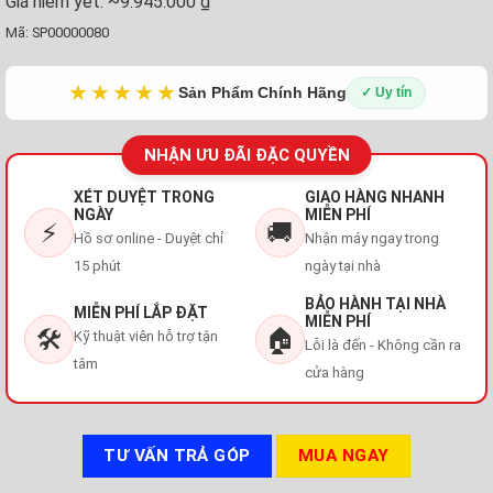
Giá niêm yết:
~9.945.000 ₫
Mã:
SP00000080
★★★★★
Sản Phẩm Chính Hãng
✓ Uy tín
NHẬN ƯU ĐÃI ĐẶC QUYỀN
XÉT DUYỆT TRONG
GIAO HÀNG NHANH
NGÀY
MIỄN PHÍ
⚡
🚚
Hồ sơ online - Duyệt chỉ
Nhận máy ngay trong
15 phút
ngày tại nhà
BẢO HÀNH TẠI NHÀ
MIỄN PHÍ LẮP ĐẶT
MIỄN PHÍ
🛠️
🏠
Kỹ thuật viên hỗ trợ tận
Lỗi là đến - Không cần ra
tâm
cửa hàng
TƯ VẤN TRẢ GÓP
MUA NGAY