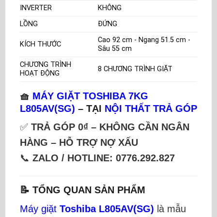
INVERTER
KHÔNG
LỒNG
ĐỨNG
Cao 92 cm - Ngang 51.5 cm -
KÍCH THƯỚC
Sâu 55 cm
CHƯƠNG TRÌNH
8 CHƯƠNG TRÌNH GIẶT
HOẠT ĐỘNG
🧺
MÁY GIẶT TOSHIBA 7KG
L805AV(SG)
– TẠI
NỘI THẤT TRẢ GÓP
✅
TRẢ GÓP 0₫ – KHÔNG CẦN NGÂN
HÀNG – HỖ TRỢ NỢ XẤU
📞
ZALO / HOTLINE: 0776.292.827
📝 TỔNG QUAN SẢN PHẨM
Máy giặt
Toshiba L805AV(SG)
là mẫu