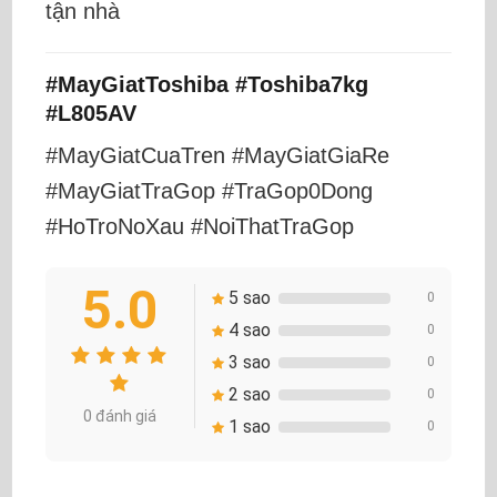
tận nhà
#MayGiatToshiba #Toshiba7kg
#L805AV
#MayGiatCuaTren #MayGiatGiaRe
#MayGiatTraGop #TraGop0Dong
#HoTroNoXau #NoiThatTraGop
5.0
5 sao
0
4 sao
0
3 sao
0
2 sao
0
0 đánh giá
1 sao
0