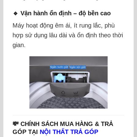
🔹 Vận hành ổn định – độ bền cao
Máy hoạt động êm ái, ít rung lắc, phù
hợp sử dụng lâu dài và ổn định theo thời
gian.
💸 CHÍNH SÁCH MUA HÀNG & TRẢ
GÓP TẠI
NỘI THẤT TRẢ GÓP