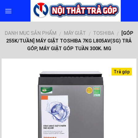
Skip
to
content
DANH MỤC SẢN PHẨM
MÁY GIẶT
TOSHIBA
[GÓP
/
/
/
255K/TUẦN] MÁY GIẶT TOSHIBA 7KG L805AV(SG) TRẢ
GÓP, MÁY GIẶT GÓP TUẦN 300K. MG
Trả góp