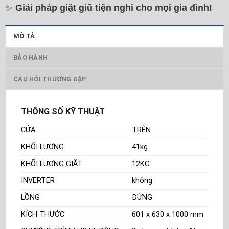
✨
Giải pháp giặt giũ tiện nghi cho mọi gia đình!
MÔ TẢ
BẢO HÀNH
CÂU HỎI THƯỜNG GẶP
THÔNG SỐ KỸ THUẬT
CỬA
TRÊN
KHỐI LƯỢNG
41kg
KHỐI LƯỢNG GIẶT
12KG
INVERTER
không
LỒNG
ĐỨNG
KÍCH THƯỚC
601 x 630 x 1000 mm