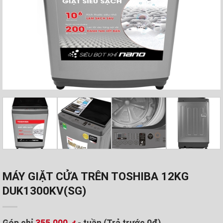
MÁY GIẶT CỬA TRÊN TOSHIBA 12KG
DUK1300KV(SG)
Góp chỉ
355.000
- tuần (Trả trước 0đ)