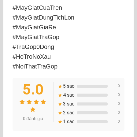
#MayGiatCuaTren
#MayGiatDungTichLon
#MayGiatGiaRe
#MayGiatTraGop
#TraGop0Dong
#HoTroNoXau
#NoiThatTraGop
5.0
5 sao
0
4 sao
0
3 sao
0
2 sao
0
0 đánh giá
1 sao
0