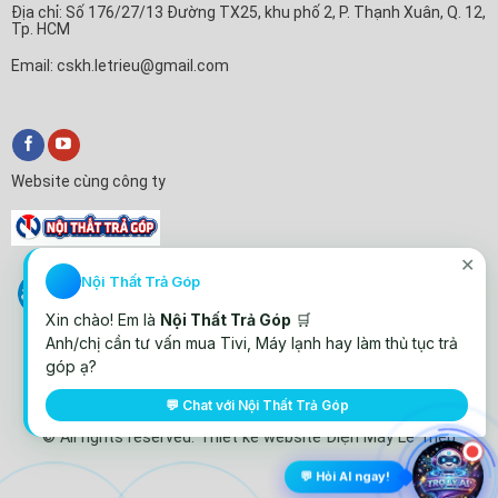
Địa chỉ: Số 176/27/13 Đường TX25, khu phố 2, P. Thạnh Xuân, Q. 12,
Tp. HCM
Email: cskh.letrieu@gmail.com
Website cùng công ty
✕
Nội Thất Trả Góp
Xin chào! Em là
Nội Thất Trả Góp
🛒
Anh/chị cần tư vấn mua Tivi, Máy lạnh hay làm thủ tục trả
góp ạ?
💬 Chat với Nội Thất Trả Góp
© All rights reserved. Thiết kế website Điện Máy Lê Triều
💬 Hỏi AI ngay!