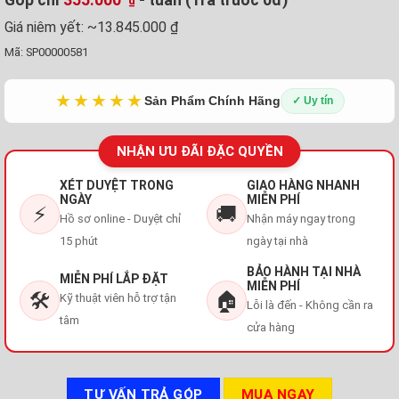
₫
Giá niêm yết:
~13.845.000 ₫
Mã:
SP00000581
★★★★★
Sản Phẩm Chính Hãng
✓ Uy tín
NHẬN ƯU ĐÃI ĐẶC QUYỀN
XÉT DUYỆT TRONG
GIAO HÀNG NHANH
NGÀY
MIỄN PHÍ
⚡
🚚
Hồ sơ online - Duyệt chỉ
Nhận máy ngay trong
15 phút
ngày tại nhà
BẢO HÀNH TẠI NHÀ
MIỄN PHÍ LẮP ĐẶT
MIỄN PHÍ
🛠️
🏠
Kỹ thuật viên hỗ trợ tận
Lỗi là đến - Không cần ra
tâm
cửa hàng
TƯ VẤN TRẢ GÓP
MUA NGAY