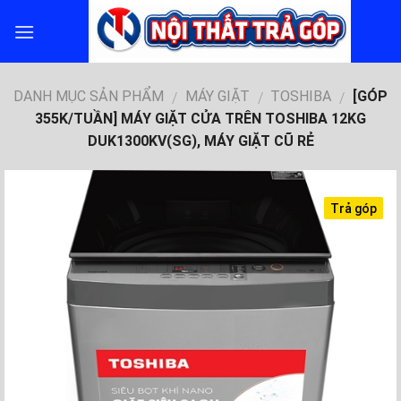
Skip
to
content
DANH MỤC SẢN PHẨM
MÁY GIẶT
TOSHIBA
[GÓP
/
/
/
355K/TUẦN] MÁY GIẶT CỬA TRÊN TOSHIBA 12KG
DUK1300KV(SG), MÁY GIẶT CŨ RẺ
Trả góp