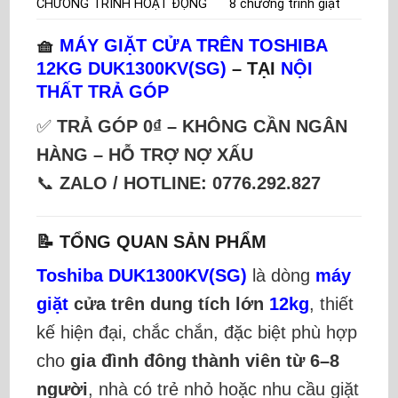
CHƯƠNG TRÌNH HOẠT ĐỘNG
8 chương trình giặt
🧺
MÁY GIẶT CỬA TRÊN TOSHIBA
12KG DUK1300KV(SG)
– TẠI
NỘI
THẤT TRẢ GÓP
✅
TRẢ GÓP 0₫ – KHÔNG CẦN NGÂN
HÀNG – HỖ TRỢ NỢ XẤU
📞
ZALO / HOTLINE: 0776.292.827
📝 TỔNG QUAN SẢN PHẨM
Toshiba DUK1300KV(SG)
là dòng
máy
giặt
cửa trên dung tích lớn
12kg
, thiết
kế hiện đại, chắc chắn, đặc biệt phù hợp
cho
gia đình đông thành viên từ 6–8
người
, nhà có trẻ nhỏ hoặc nhu cầu giặt