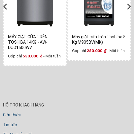
MÁY GIẶT CỬA TRÊN
Máy giặt cửa trên Toshiba 8
TOSHIBA 14KG - AW-
Kg M905BV(MK)
DUG1500WV
Góp chỉ
280.000
₫
- Mỗi tuần
Góp chỉ
530.000
₫
- Mỗi tuần
HỖ TRỢ KHÁCH HÀNG
Giới thiệu
Tin tức