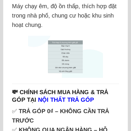
Máy chạy êm, độ ồn thấp, thích hợp đặt
trong nhà phố, chung cư hoặc khu sinh
hoạt chung.
💸 CHÍNH SÁCH MUA HÀNG & TRẢ
GÓP TẠI
NỘI THẤT TRẢ GÓP
✅
TRẢ GÓP 0₫ – KHÔNG CẦN TRẢ
TRƯỚC
✅
KHÔNG QUA NGÂN HÀNG – HỖ