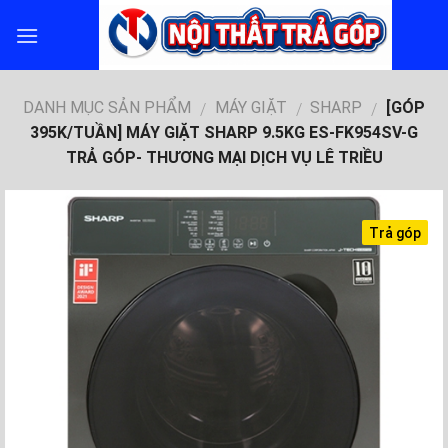
Skip
to
content
DANH MỤC SẢN PHẨM
MÁY GIẶT
SHARP
[GÓP
/
/
/
395K/TUẦN] MÁY GIẶT SHARP 9.5KG ES-FK954SV-G
TRẢ GÓP- THƯƠNG MẠI DỊCH VỤ LÊ TRIỀU
Trả góp