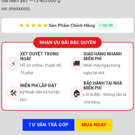
Giá niêm yết:
~15.405.000 ₫
Mã:
SP00000502
★★★★★
Sản Phẩm Chính Hãng
✓ Uy tín
NHẬN ƯU ĐÃI ĐẶC QUYỀN
XÉT DUYỆT TRONG
GIAO HÀNG NHANH
NGÀY
MIỄN PHÍ
⚡
🚚
Hồ sơ online - Duyệt chỉ
Nhận máy ngay trong
15 phút
ngày tại nhà
BẢO HÀNH TẠI NHÀ
MIỄN PHÍ LẮP ĐẶT
MIỄN PHÍ
🛠️
🏠
Kỹ thuật viên hỗ trợ tận
Lỗi là đến - Không cần ra
tâm
cửa hàng
TƯ VẤN TRẢ GÓP
MUA NGAY