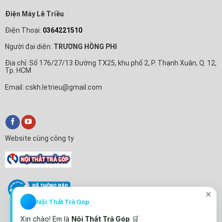
Điện Máy Lê Triều
Điện Thoại:
0364221510
Người đại diện:
TRƯƠNG HỒNG PHI
Địa chỉ: Số 176/27/13 Đường TX25, khu phố 2, P. Thạnh Xuân, Q. 12,
Tp. HCM
Email: cskh.letrieu@gmail.com
Website cùng công ty
✕
Nội Thất Trả Góp
Xin chào! Em là
Nội Thất Trả Góp
🛒