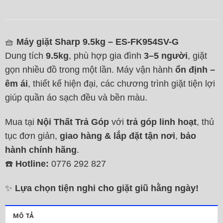
🧺
Máy giặt Sharp 9.5kg – ES-FK954SV-G
Dung tích
9.5kg
, phù hợp gia đình
3–5 người
, giặt
gọn nhiều đồ trong một lần. Máy vận hành
ổn định –
êm ái
, thiết kế hiện đại, các chương trình giặt tiện lợi
giúp quần áo sạch đều và bền màu.
Mua tại
Nội Thất Trả Góp
với
trả góp linh hoạt
, thủ
tục đơn giản,
giao hàng & lắp đặt tận nơi
,
bảo
hành chính hãng
.
☎️
Hotline:
0776 292 827
✨
Lựa chọn tiện nghi cho giặt giũ hằng ngày!
MÔ TẢ