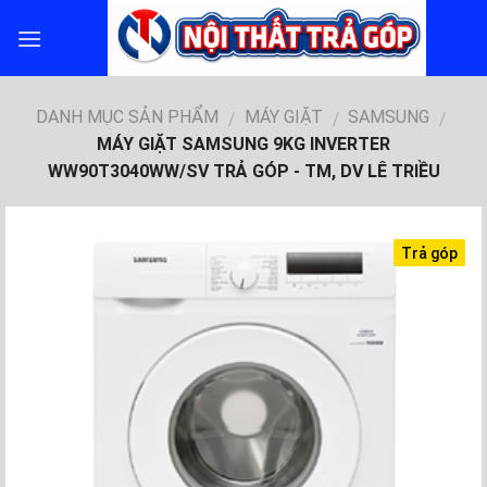
Skip
to
content
DANH MỤC SẢN PHẨM
MÁY GIẶT
SAMSUNG
/
/
/
MÁY GIẶT SAMSUNG 9KG INVERTER
WW90T3040WW/SV TRẢ GÓP - TM, DV LÊ TRIỀU
Trả góp