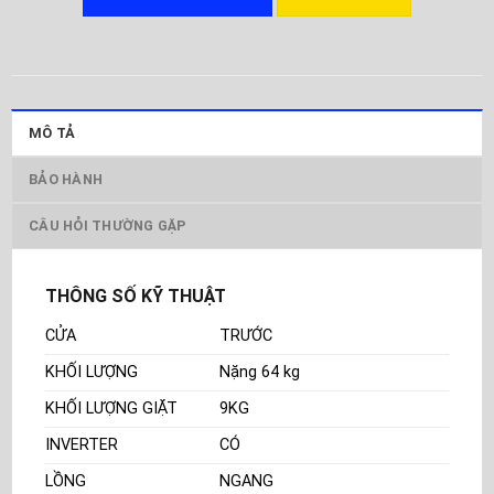
MÔ TẢ
BẢO HÀNH
CÂU HỎI THƯỜNG GẶP
THÔNG SỐ KỸ THUẬT
CỬA
TRƯỚC
KHỐI LƯỢNG
Nặng 64 kg
KHỐI LƯỢNG GIẶT
9KG
INVERTER
CÓ
LỒNG
NGANG