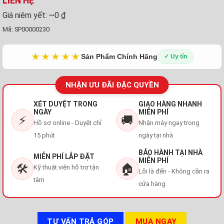
LIÊN HỆ
Giá niêm yết:
~0 ₫
Mã:
SP00000230
★★★★★
Sản Phẩm Chính Hãng
✓ Uy tín
NHẬN ƯU ĐÃI ĐẶC QUYỀN
XÉT DUYỆT TRONG
GIAO HÀNG NHANH
NGÀY
MIỄN PHÍ
⚡
🚚
Hồ sơ online - Duyệt chỉ
Nhận máy ngay trong
15 phút
ngày tại nhà
BẢO HÀNH TẠI NHÀ
MIỄN PHÍ LẮP ĐẶT
MIỄN PHÍ
🛠️
🏠
Kỹ thuật viên hỗ trợ tận
Lỗi là đến - Không cần ra
tâm
cửa hàng
TƯ VẤN TRẢ GÓP
MUA NGAY