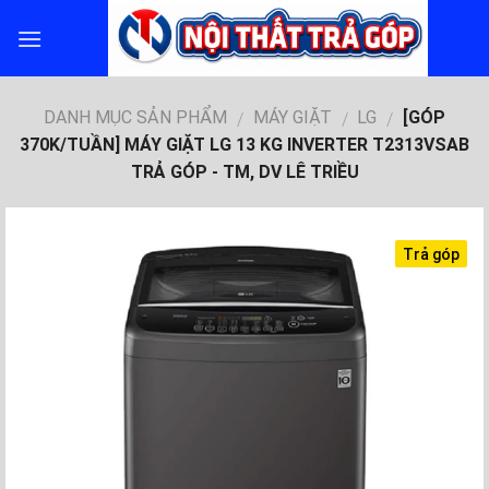
Skip
to
content
DANH MỤC SẢN PHẨM
MÁY GIẶT
LG
[GÓP
/
/
/
370K/TUẦN] MÁY GIẶT LG 13 KG INVERTER T2313VSAB
TRẢ GÓP - TM, DV LÊ TRIỀU
Trả góp