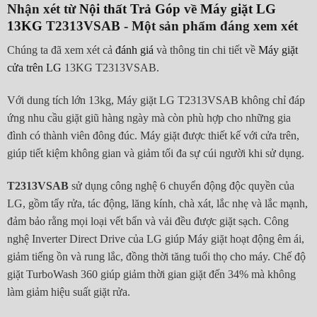
Nhận xét từ
Nội thất Trả Góp
về
Máy giặt
LG
13KG
T2313VSAB - Một sản phẩm đáng xem xét
Chúng ta đã xem xét cả
đánh giá
và thông tin chi tiết về
Máy giặt
cửa trên LG
13KG T2313VSAB.
Với dung tích lớn 13kg, Máy giặt LG T2313VSAB không chỉ đáp
ứng nhu cầu giặt giũ hàng ngày mà còn phù hợp cho những gia
đình có thành viên đông đúc. Máy giặt được thiết kế với cửa trên,
giúp tiết kiệm không gian và giảm tối đa sự cúi người khi sử dụng.
T2313VSAB
sử dụng công nghệ 6 chuyển động độc quyền của
LG, gồm tẩy rửa, tác động, lăng kính, chà xát, lắc nhẹ và lắc mạnh,
đảm bảo rằng mọi loại vết bẩn và vải đều được giặt sạch. Công
nghệ Inverter Direct Drive của LG giúp Máy giặt hoạt động êm ái,
giảm tiếng ồn và rung lắc, đồng thời tăng tuổi thọ cho máy. Chế độ
giặt TurboWash 360 giúp giảm thời gian giặt đến 34% mà không
làm giảm hiệu suất giặt rửa.