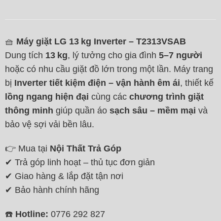
🧺
Máy giặt LG 13 kg Inverter – T2313VSAB
Dung tích
13 kg
, lý tưởng cho gia đình
5–7 người
hoặc có nhu cầu giặt đồ lớn trong một lần. Máy trang
bị
Inverter tiết kiệm điện – vận hành êm ái
, thiết kế
lồng ngang hiện đại
cùng các
chương trình giặt
thông minh
giúp quần áo
sạch sâu – mềm mại
và
bảo vệ sợi vải bền lâu.
👉 Mua tại
Nội Thất Trả Góp
✔ Trả góp linh hoạt – thủ tục đơn giản
✔ Giao hàng & lắp đặt tận nơi
✔ Bảo hành chính hãng
☎️
Hotline:
0776 292 827