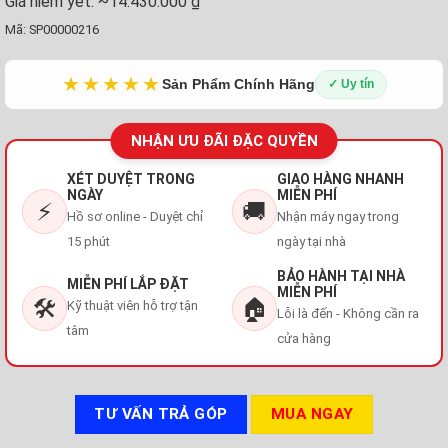
Giá niêm yết:
~14.430.000 ₫
Mã:
SP00000216
★★★★★
Sản Phẩm Chính Hãng
✓ Uy tín
NHẬN ƯU ĐÃI ĐẶC QUYỀN
XÉT DUYỆT TRONG
GIAO HÀNG NHANH
NGÀY
MIỄN PHÍ
⚡
🚚
Hồ sơ online - Duyệt chỉ
Nhận máy ngay trong
15 phút
ngày tại nhà
BẢO HÀNH TẠI NHÀ
MIỄN PHÍ LẮP ĐẶT
MIỄN PHÍ
🛠️
🏠
Kỹ thuật viên hỗ trợ tận
Lỗi là đến - Không cần ra
tâm
cửa hàng
TƯ VẤN TRẢ GÓP
MUA NGAY