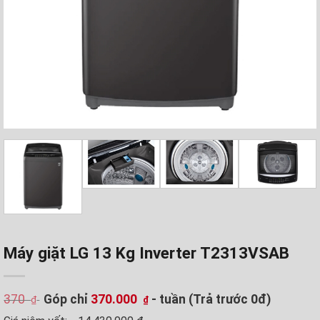
Máy giặt LG 13 Kg Inverter T2313VSAB
370
Góp chỉ
370.000
- tuần (Trả trước 0đ)
₫
₫