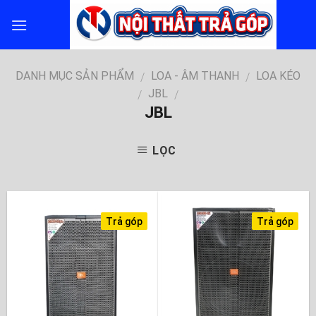
Skip
to
content
DANH MỤC SẢN PHẨM
LOA - ÂM THANH
LOA KÉO
/
/
JBL
/
/
JBL
LỌC
Trả góp
Trả góp