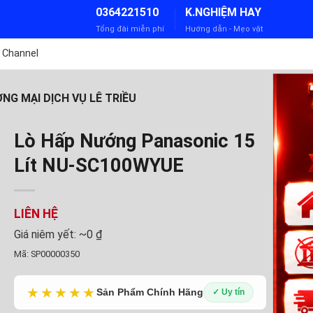
0364221510
K.NGHIỆM HAY
Tổng đài miễn phí
Hướng dẫn - Mẹo vặt
 Channel
G MẠI DỊCH VỤ LÊ TRIỀU
Lò Hấp Nướng Panasonic 15
Lít NU-SC100WYUE
LIÊN HỆ
Giá niêm yết:
~0 ₫
Mã:
SP00000350
★★★★★
Sản Phẩm Chính Hãng
✓ Uy tín