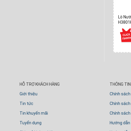
asonic
Lò Vi Sóng Không Nướng Panasonic
Lò Nướ
ST65JBYUE 32 Lít
H3801
HỖ TRỢ KHÁCH HÀNG
THÔNG TIN 
Giới thiệu
Chính sách
Tin tức
Chính sách 
Tin khuyến mãi
Chính sách
Tuyển dụng
Hướng dẫn