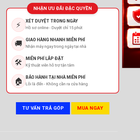
NHẬN ƯU ĐÃI ĐẶC QUYỀN
XÉT DUYỆT TRONG NGÀY
⚡
Hồ sơ online - Duyệt chỉ 15 phút
GIAO HÀNG NHANH MIỄN PHÍ
🚚
Nhận máy ngay trong ngày tại nhà
MIỄN PHÍ LẮP ĐẶT
🛠️
Kỹ thuật viên hỗ trợ tận tâm
BẢO HÀNH TẠI NHÀ MIỄN PHÍ
🏠
Lỗi là đến - Không cần ra cửa hàng
TƯ VẤN TRẢ GÓP
MUA NGAY