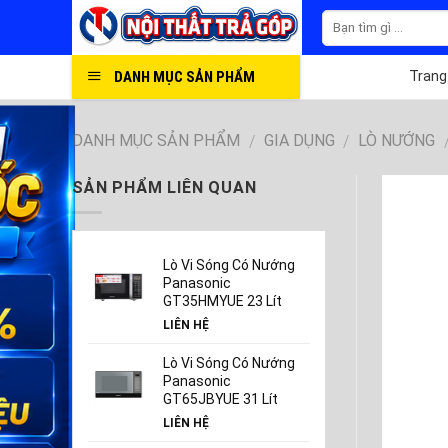
Skip
to
content
DANH MỤC SẢN PHẨM
Trang
DANH MỤC SẢN PHẨM
GIA DỤNG
LÒ NƯỚNG
/
/
SẢN PHẨM LIÊN QUAN
Lò Vi Sóng Có Nướng
Panasonic
GT35HMYUE 23 Lít
LIÊN HỆ
Lò Vi Sóng Có Nướng
Panasonic
GT65JBYUE 31 Lít
LIÊN HỆ