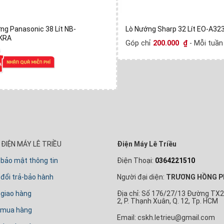
ng Panasonic 38 Lít NB-
Lò Nướng Sharp 32 Lít EO-A3
KRA
Góp chỉ
200.000
₫
- Mỗi tuần
ĐIỆN MÁY LÊ TRIỀU
Điện Máy Lê Triều
 bảo mật thông tin
Điện Thoại:
0364221510
đổi trả-bảo hành
Người đại diện:
TRƯƠNG HỒNG P
 giao hàng
Địa chỉ: Số 176/27/13 Đường TX2
2, P. Thạnh Xuân, Q. 12, Tp. HCM
 mua hàng
Email: cskh.letrieu@gmail.com