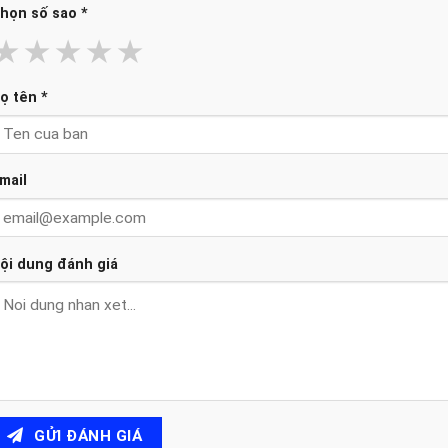
họn số sao
*
★
★
★
★
★
ọ tên
*
mail
ội dung đánh giá
GỬI ĐÁNH GIÁ