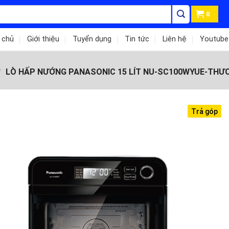
0
 chủ
Giới thiệu
Tuyển dụng
Tin tức
Liên hệ
Youtube
LÒ HẤP NƯỚNG PANASONIC 15 LÍT NU-SC100WYUE-THƯƠN
/
Trả góp