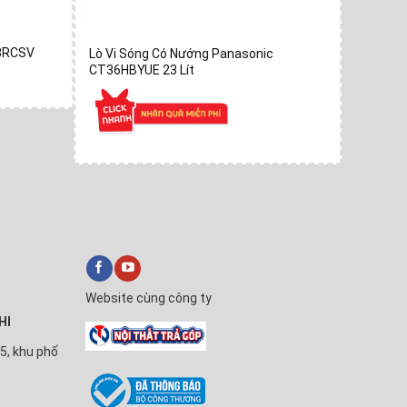
23RCSV
Lò Vi S
Lò Vi Sóng Có Nướng Panasonic
GD37HBY
CT36HBYUE 23 Lít
Website cùng công ty
HI
5, khu phố