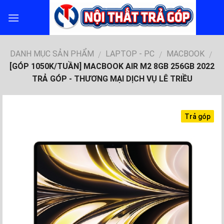
Skip
to
content
DANH MỤC SẢN PHẨM
LAPTOP - PC
MACBOOK
/
/
/
[GÓP 1050K/TUẦN] MACBOOK AIR M2 8GB 256GB 2022
TRẢ GÓP - THƯƠNG MẠI DỊCH VỤ LÊ TRIỀU
Trả góp