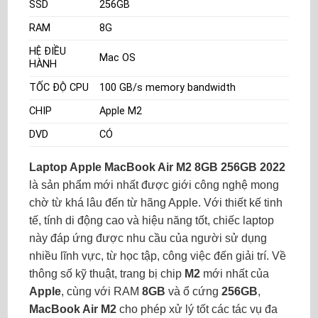
SSD
256GB
RAM
8G
HỆ ĐIỀU
Mac OS
HÀNH
TỐC ĐỘ CPU
100 GB/s memory bandwidth
CHIP
Apple M2
DVD
CÓ
Laptop Apple MacBook Air M2 8GB 256GB 2022
là sản phẩm mới nhất được giới công nghệ mong
chờ từ khá lâu đến từ hãng Apple. Với thiết kế tinh
tế, tính di động cao và hiệu năng tốt, chiếc laptop
này đáp ứng được nhu cầu của người sử dụng
nhiều lĩnh vực, từ học tập, công việc đến giải trí. Về
thông số kỹ thuật, trang bị chip
M2
mới nhất của
Apple
, cùng với RAM
8GB
và ổ cứng
256GB
,
MacBook Air M2
cho phép xử lý tốt các tác vụ đa