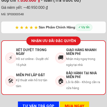
Góp chỉ
1.050.000
- tuần (Trả trước 0đ)
₫
Giá niêm yết:
~40.950.000 ₫
Mã:
SP00000548
★★★★★
Sản Phẩm Chính Hãng
✓ Uy tín
NHẬN ƯU ĐÃI ĐẶC QUYỀN
XÉT DUYỆT TRONG
GIAO HÀNG NHANH
NGÀY
MIỄN PHÍ
⚡
🚚
Hồ sơ online - Duyệt chỉ
Nhận máy ngay trong
15 phút
ngày tại nhà
BẢO HÀNH TẠI NHÀ
MIỄN PHÍ LẮP ĐẶT
MIỄN PHÍ
🛠️
🏠
Kỹ thuật viên hỗ trợ tận
Lỗi là đến - Không cần ra
tâm
cửa hàng
TƯ VẤN TRẢ GÓP
MUA NGAY