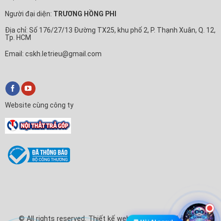
Người đại diện:
TRƯƠNG HỒNG PHI
Địa chỉ: Số 176/27/13 Đường TX25, khu phố 2, P. Thạnh Xuân, Q. 12,
Tp. HCM
Email: cskh.letrieu@gmail.com
Website cùng công ty
© All rights reserved. Thiết kế website Điện Máy Lê Triều