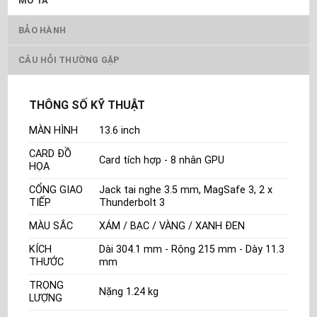
MÔ TẢ
BẢO HÀNH
CÂU HỎI THƯỜNG GẶP
THÔNG SỐ KỸ THUẬT
MÀN HÌNH
13.6 inch
CARD ĐỒ
Card tích hợp - 8 nhân GPU
HỌA
CỔNG GIAO
Jack tai nghe 3.5 mm, MagSafe 3, 2 x
TIẾP
Thunderbolt 3
MÀU SẮC
XÁM / BẠC / VÀNG / XANH ĐEN
KÍCH
Dài 304.1 mm - Rộng 215 mm - Dày 11.3
THƯỚC
mm
TRỌNG
Nặng 1.24 kg
LƯỢNG