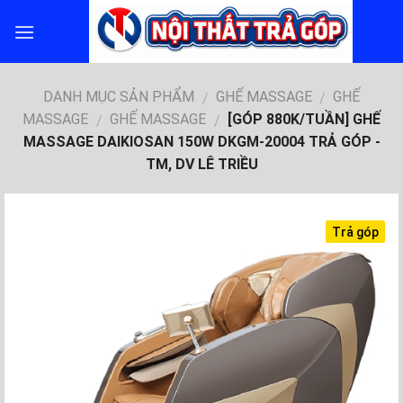
Skip
to
content
DANH MỤC SẢN PHẨM
GHẾ MASSAGE
GHẾ
/
/
MASSAGE
GHẾ MASSAGE
[GÓP 880K/TUẦN] GHẾ
/
/
MASSAGE DAIKIOSAN 150W DKGM-20004 TRẢ GÓP -
TM, DV LÊ TRIỀU
Trả góp