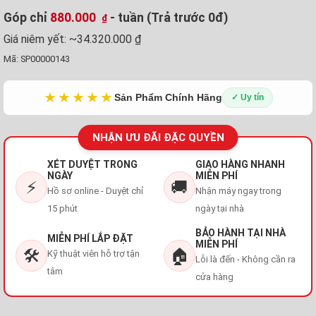
Góp chỉ
880.000
- tuần (Trả trước 0đ)
₫
Giá niêm yết:
~34.320.000 ₫
Mã:
SP00000143
★★★★★
Sản Phẩm Chính Hãng
✓ Uy tín
NHẬN ƯU ĐÃI ĐẶC QUYỀN
XÉT DUYỆT TRONG
GIAO HÀNG NHANH
NGÀY
MIỄN PHÍ
⚡
🚚
Hồ sơ online - Duyệt chỉ
Nhận máy ngay trong
15 phút
ngày tại nhà
BẢO HÀNH TẠI NHÀ
MIỄN PHÍ LẮP ĐẶT
MIỄN PHÍ
🛠️
🏠
Kỹ thuật viên hỗ trợ tận
Lỗi là đến - Không cần ra
tâm
cửa hàng