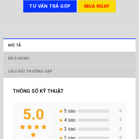
TƯ VẤN TRẢ GÓP
MUA NGAY
MÔ TẢ
BẢO HÀNH
CÂU HỎI THƯỜNG GẶP
THÔNG SỐ KỸ THUẬT
5.0
5 sao
0
4 sao
0
3 sao
0
2 sao
0