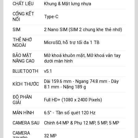
CHẤT LIỆU
Khung & Mặt lưng nhựa
CỔNG KẾT
Type-C
NỐI
SIM
2 Nano SIM (SIM 2 chung khe thẻ nhớ)
THẺ NHỚ
MicroSD, hỗ trợ tối đa 1 TB
NGOÀI
BẢO MẬT
Mở khoá khuôn mặt, Mở khoá vân tay
NÂNG CAO
dưới màn hình
BLUETOOTH
v5.1
Dài 159.6 mm - Ngang 74.8 mm - Dày
KÍCH THƯỚC
8.1 mm - Nặng 189 g
ĐỘ PHÂN
Full HD+ (1080 x 2400 Pixels)
GIẢI
MÀN HÌNH
6.5" - Tần số quét 120 Hz
CAMERA SAU
Chính 64 MP & Phụ 12 MP, 5 MP, 5 MP
CAMERA
32 MP