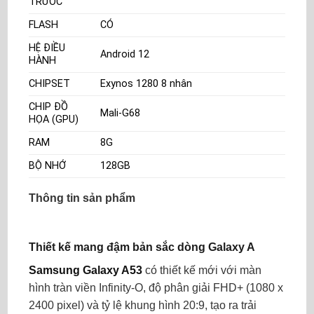
TRƯỚC
FLASH
CÓ
HỆ ĐIỀU
Android 12
HÀNH
CHIPSET
Exynos 1280 8 nhân
CHIP ĐỒ
Mali-G68
HỌA (GPU)
RAM
8G
BỘ NHỚ
128GB
Thông tin sản phẩm
Thiết kế mang đậm bản sắc dòng Galaxy A
Samsung Galaxy A53
có thiết kế mới với màn
hình tràn viền Infinity-O, độ phân giải FHD+ (1080 x
2400 pixel) và tỷ lệ khung hình 20:9, tạo ra trải