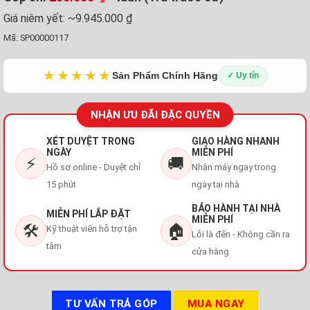
Giá niêm yết:
~9.945.000 ₫
Mã:
SP00000117
★★★★★
Sản Phẩm Chính Hãng
✓ Uy tín
NHẬN ƯU ĐÃI ĐẶC QUYỀN
XÉT DUYỆT TRONG
GIAO HÀNG NHANH
NGÀY
MIỄN PHÍ
⚡
🚚
Hồ sơ online - Duyệt chỉ
Nhận máy ngay trong
15 phút
ngày tại nhà
BẢO HÀNH TẠI NHÀ
MIỄN PHÍ LẮP ĐẶT
MIỄN PHÍ
🛠️
🏠
Kỹ thuật viên hỗ trợ tận
Lỗi là đến - Không cần ra
tâm
cửa hàng
TƯ VẤN TRẢ GÓP
MUA NGAY