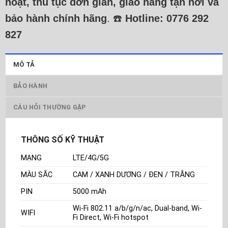
hoạt, thủ tục đơn giản, giao hàng tận nơi và
bảo hành chính hãng
. ☎️
Hotline: 0776 292
827
MÔ TẢ
BẢO HÀNH
CÂU HỎI THƯỜNG GẶP
THÔNG SỐ KỸ THUẬT
MẠNG
LTE/4G/5G
MÀU SẮC
CAM / XANH DƯƠNG / ĐEN / TRẮNG
PIN
5000 mAh
Wi-Fi 802.11 a/b/g/n/ac, Dual-band, Wi-
WIFI
Fi Direct, Wi-Fi hotspot