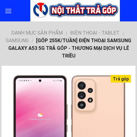
Skip
to
content
DANH MỤC SẢN PHẨM
ĐIỆN THOẠI - TABLET
/
/
SAMSUNG
[GÓP 255K/TUẦN] ĐIỆN THOẠI SAMSUNG
/
GALAXY A53 5G TRẢ GÓP - THƯƠNG MẠI DỊCH VỤ LÊ
TRIỀU
Trả góp