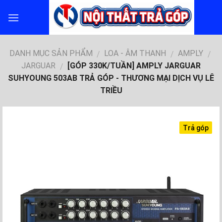
Skip
to
content
DANH MỤC SẢN PHẨM
LOA - ÂM THANH
AMPLY
/
/
/
JARGUAR
[GÓP 330K/TUẦN] AMPLY JARGUAR
/
SUHYOUNG 503AB TRẢ GÓP - THƯƠNG MẠI DỊCH VỤ LÊ
TRIỀU
Trả góp