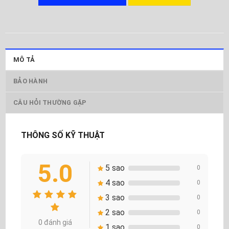
MÔ TẢ
BẢO HÀNH
CÂU HỎI THƯỜNG GẶP
THÔNG SỐ KỸ THUẬT
5.0
5 sao
0
4 sao
0
3 sao
0
2 sao
0
0 đánh giá
1 sao
0