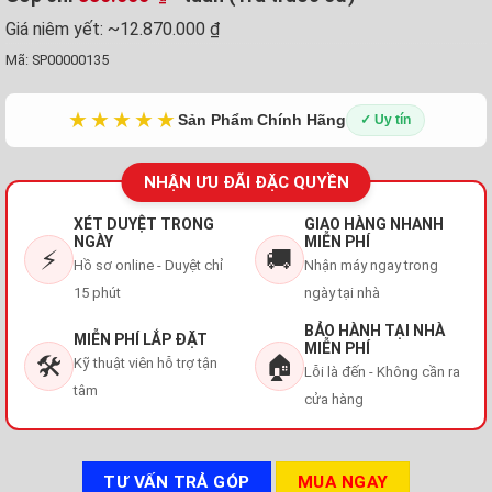
Giá niêm yết:
~12.870.000 ₫
Mã:
SP00000135
★★★★★
Sản Phẩm Chính Hãng
✓ Uy tín
NHẬN ƯU ĐÃI ĐẶC QUYỀN
XÉT DUYỆT TRONG
GIAO HÀNG NHANH
NGÀY
MIỄN PHÍ
⚡
🚚
Hồ sơ online - Duyệt chỉ
Nhận máy ngay trong
15 phút
ngày tại nhà
BẢO HÀNH TẠI NHÀ
MIỄN PHÍ LẮP ĐẶT
MIỄN PHÍ
🛠️
🏠
Kỹ thuật viên hỗ trợ tận
Lỗi là đến - Không cần ra
tâm
cửa hàng
TƯ VẤN TRẢ GÓP
MUA NGAY